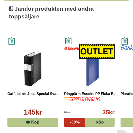
- 5 års funktionsgaranti
Jämför produkten med andra
- A4/80 mm ryggbredd
toppsäljare
Gaffelpärm Jopa Special Sva...
Ringpärm Esselte PP Ficka B...
Plastfi
145kr
35kr
50kr
Köp
-30%
Köp