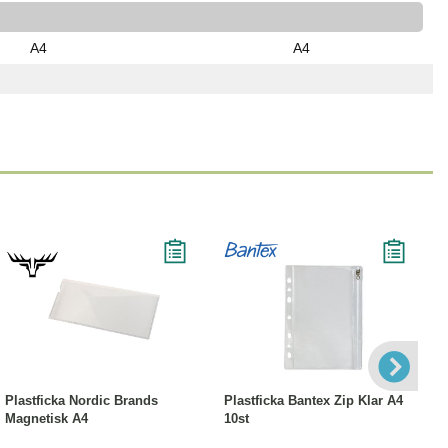
A4
A4
Läs mer
Köp
Läs mer
Plastficka Nordic Brands
Plastficka Bantex Zip Klar A4
Magnetisk A4
10st