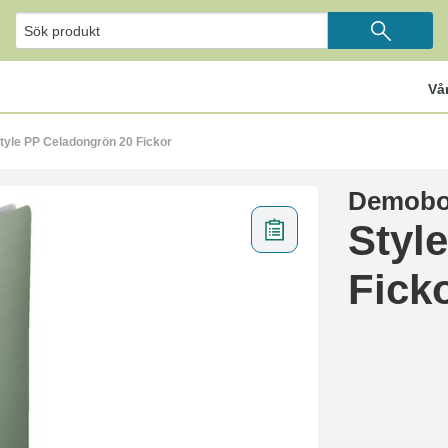
Vå
tyle PP Celadongrön 20 Fickor
Demobok
Styl
Fick