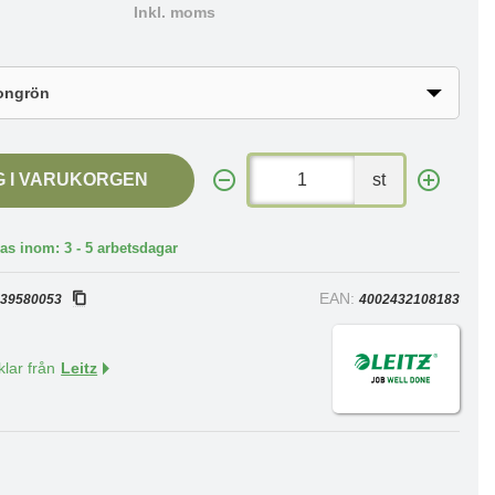
Inkl. moms
G I VARUKORGEN
st
as inom: 3 - 5 arbetsdagar
:
EAN:
39580053
4002432108183
klar från
Leitz