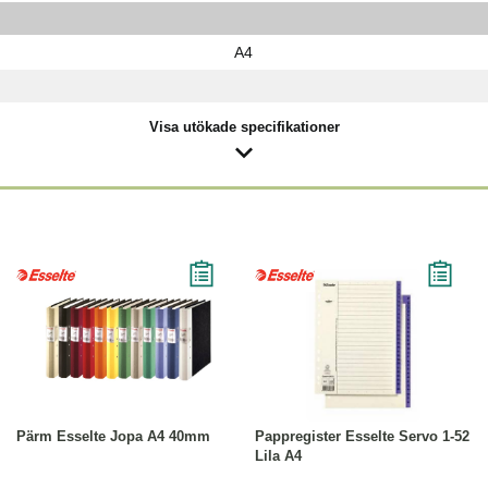
A4
Visa utökade specifikationer
Läs mer
Köp
Läs mer
Pärm Esselte Jopa A4 40mm
Pappregister Esselte Servo 1-52
Lila A4