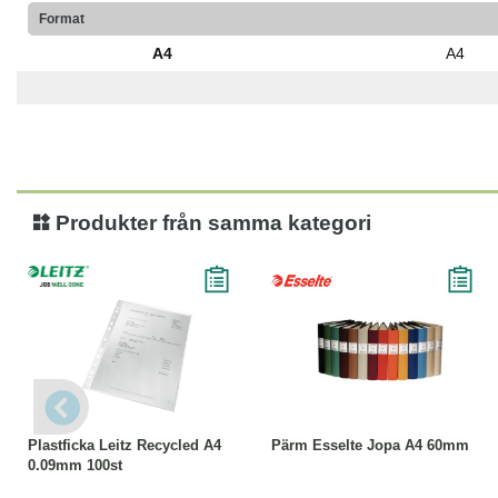
Format
A4
A4
Produkter från samma kategori
Köp
Läs mer
Läs mer
Plastficka Leitz Recycled A4
Pärm Esselte Jopa A4 60mm
0.09mm 100st