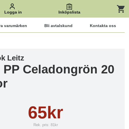
Logga in
Inköpslista
ra varumärken
Bli avtalskund
Kontakta oss
 Leitz
e PP Celadongrön 20
or
65kr
Rek. pris:
81kr