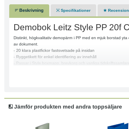
Beskrivning
Specifikationer
Recensione
Demobok Leitz Style PP 20f 
Distinkt, högkvalitativ demopärm i PP med en mjuk borstad yta oc
av dokument.
- 20 klara plastfickor fastsvetsade på insidan
- Ryggetikett för enkel identifiering av innehåll
- Passar i Style boxmapp, brevkorg och vanliga tidskriftssamlar
- Kapacitet 40 A4 ark (2 per ficka, 80 g/m2
Jämför produkten med andra toppsäljare