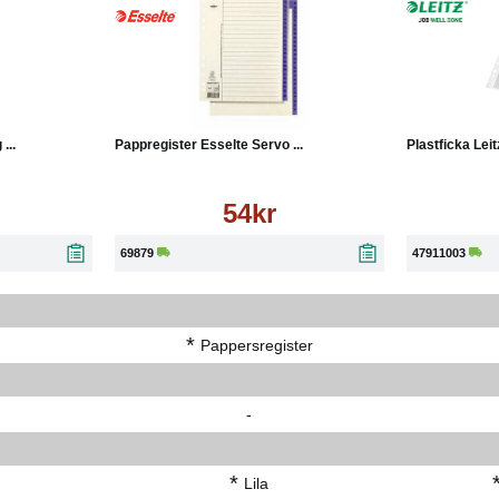
Läs mer
Köp
Läs mer
Köp
...
Pappregister Esselte Servo ...
Plastficka Leit
54kr
69879
47911003
*
Pappersregister
-
*
Lila