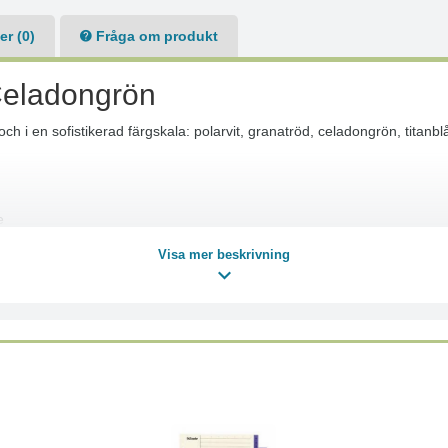
r (0)
Fråga om produkt
Celadongrön
h i en sofistikerad färgskala: polarvit, granatröd, celadongrön, titanblå
e
Visa mer beskrivning