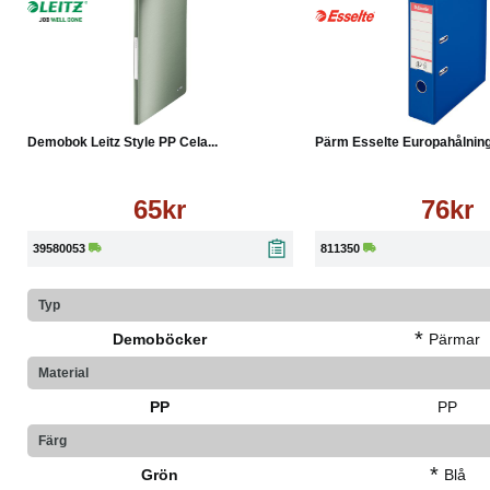
Köp
Läs mer
Köp
Demobok Leitz Style PP Cela...
Pärm Esselte Europahålning 
65kr
76kr
39580053
811350
Typ
*
Demoböcker
Pärmar
Material
PP
PP
Färg
*
Grön
Blå