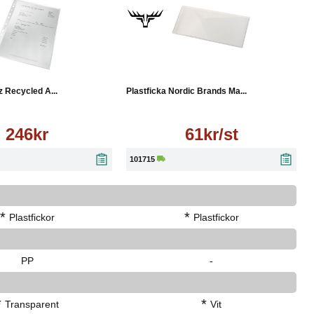
Läs mer
Läs mer
z Recycled A...
Plastficka Nordic Brands Ma...
246kr
61kr/st
101715
*
*
Plastfickor
Plastfickor
PP
-
*
*
Transparent
Vit