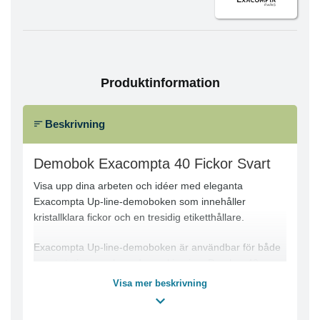
Produktinformation
Beskrivning
Demobok Exacompta 40 Fickor Svart
Visa upp dina arbeten och idéer med eleganta
Exacompta Up-line-demoboken som innehåller
kristallklara fickor och en tresidig etiketthållare.
Exacompta Up-line-demoboken är användbar för både
presentationer och vardagsarkivering. Den har 40
kristallklara fickor i A4-format för enkel visning. Dess
Visa mer beskrivning
starka omslag i polypropylen skyddar innehållet mot
dagligt slitage och gör att du kan arkivera demoboken