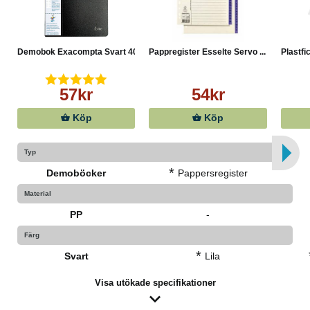
Demobok Exacompta Svart 40 ...
Pappregister Esselte Servo ...
Plastfi
57kr
54kr
Köp
Köp
Typ
*
Demoböcker
Pappersregister
Material
PP
-
Färg
*
Svart
Lila
Visa utökade specifikationer