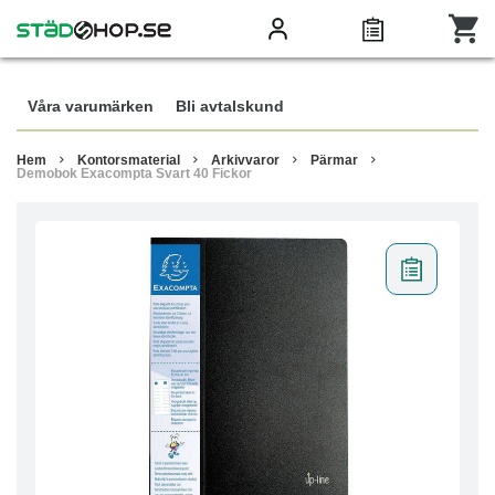
Våra varumärken
Bli avtalskund
Hem
Kontorsmaterial
Arkivvaror
Pärmar
Demobok Exacompta Svart 40 Fickor