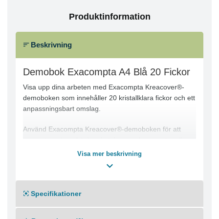
Produktinformation
Beskrivning
Demobok Exacompta A4 Blå 20 Fickor
Visa upp dina arbeten med Exacompta Kreacover®-
demoboken som innehåller 20 kristallklara fickor och ett
anpassningsbart omslag.
Använd Exacompta Kreacover®-demoboken för att
presentera demoböcker, kataloger och rapporter eller
för att arkivera dokument. Den har 20 kristallklara
Visa mer beskrivning
innerfickor i A4-format som är svetsade i ryggen.
Framsidan har en genomskinlig A4-ficka där du kan
lägga in en egen rubriksida. Med ett omslag i halvhård
Specifikationer
återvunnen polypropen är denna produkt tålig och
miljövänligare.