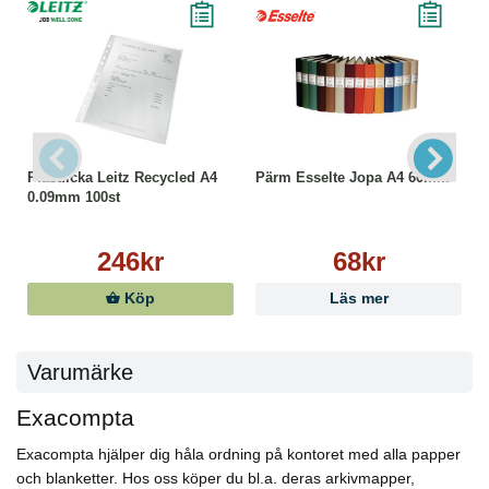
Plastficka Leitz Recycled A4
Pärm Esselte Jopa A4 60mm
0.09mm 100st
246kr
68kr
Köp
Läs mer
Varumärke
Exacompta
Exacompta hjälper dig håla ordning på kontoret med alla papper
och blanketter. Hos oss köper du bl.a. deras arkivmapper,