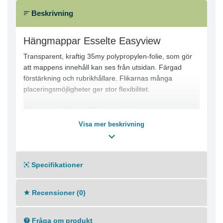
Beskrivning
Hängmappar Esselte Easyview
Transparent, kraftig 35my polypropylen-folie, som gör
att mappens innehåll kan ses från utsidan. Färgad
förstärkning och rubrikhållare. Flikarnas många
placeringsmöjligheter ger stor flexibilitet.
Tillverkad i 0,35 mm PP i hög kvalitet
Kompatibelt format: A4
Visa mer beskrivning
Färgat band längst upp samt färgad rubrikhållare
Glatt utsida / matt yta på insidan
Standard Classic rubrikhållare i färgad celloid anpassad
Specifikationer
till mappen
Samma yta som innermapparna
Mycket praktisk för tillfällig förvaring
Recensioner (0)
Mått: (HxB) 240x315mm.
Färg: Blå, Grön, Röd, Vit
Fråga om produkt