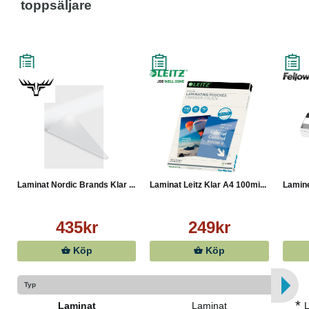
toppsäljare
Laminat Nordic Brands Klar ...
Laminat Leitz Klar A4 100mi...
Lamine
435kr
249kr
Köp
Köp
Typ
*
Laminat
Laminat