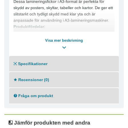
Dessa lamineringsfickor i A3-format är perfekta för
skydd av posters, skyltar, tabeller och kartor. De ger ett
slitstarkt och tydligt skydd med klar yta och är
anpassade för användning i A3-lamineringsmaskiner.
Produktfördelar:
● Klar yta för tydlig presentation
● Effektivt skydd mot smuts, vätska och fukt
Visa mer beskrivning
● Slitstark kvalitet för lång hållbarhet
● Passar alla A3-laminatorer
● Tillverkade utan PVC
Specifikationer
Tekniska specifikationer:
● Storlek: A3
● Yta: Klar
Recensioner (0)
● Tjocklek: 2 x 100 mic
● Antal: 100 fickor per förpackning
Fråga om produkt
● Material: PET och EVA
● Vikt: 3,038 kg
Jämför produkten med andra