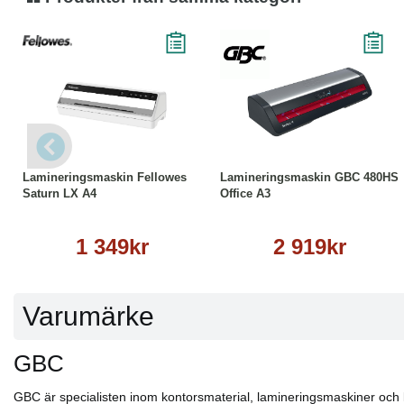
Köp
Läs mer
Köp
Läs mer
Lamineringsmaskin Fellowes
Lamineringsmaskin GBC 480HS
Saturn LX A4
Office A3
1 349kr
2 919kr
Varumärke
GBC
GBC är specialisten inom kontorsmaterial, lamineringsmaskiner och lam