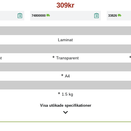
309kr
74800000
33826
Laminat
*
t
Transparent
*
A4
*
1.5 kg
Visa utökade specifikationer