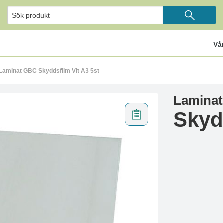
Vå
Laminat GBC Skyddsfilm Vit A3 5st
Lamina
Skyd