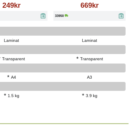
249kr
669kr
33950
Laminat
Laminat
*
*
Transparent
Transparent
*
A4
A3
*
*
1.5 kg
3.9 kg