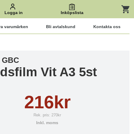
Logga in
Inköpslista
ra varumärken
Bli avtalskund
Kontakta oss
t GBC
dsfilm Vit A3 5st
216kr
Rek. pris:
270kr
Inkl. moms