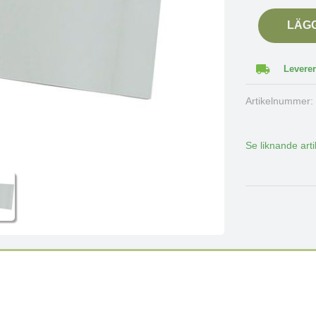
LÄG
Leverer
Artikelnummer
Se liknande arti