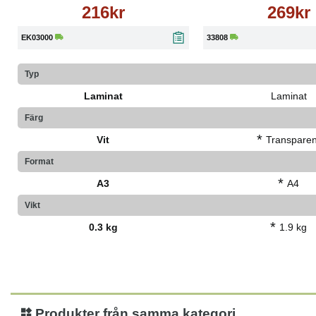
216kr
269kr
EK03000
33808
Typ
Laminat
Laminat
Färg
*
Vit
Transparen
Format
*
A3
A4
Vikt
*
0.3 kg
1.9 kg
Produkter från samma kategori