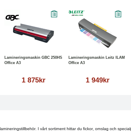
Köp
Läs mer
Köp
Läs mer
Lamineringsmaskin GBC 250HS
Lamineringsmaskin Leitz ILAM
Office A3
Office A3
1 875kr
1 949kr
ineringstillbehör. I vårt sortiment hittar du fickor, omslag och special