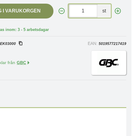
G I VARUKORGEN
st
as inom: 3 - 5 arbetsdagar
:
EAN:
EK03000
5019577217419
klar från
GBC