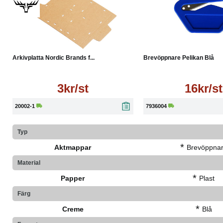
Läs mer
Läs mer
Arkivplatta Nordic Brands f...
Brevöppnare Pelikan Blå
3kr/st
16kr/st
20002-1
7936004
Typ
*
Aktmappar
Brevöppna
Material
*
Papper
Plast
Färg
*
Creme
Blå