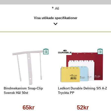
*
A6
Visa utökade specifikationer
Köp
Läs mer
Läs mer
Bindmekanism Snap-Clip
Ledkort Durable Delning 5/5 A-Z
Svensk Hål 50st
Tryckta PP
65kr
52kr