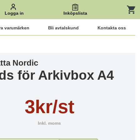
Logga in
Inköpslista
ra varumärken
Bli avtalskund
Kontakta oss
tta Nordic
ds för Arkivbox A4
3kr/st
Inkl. moms