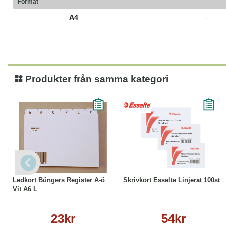
Format
A4
-
Produkter från samma kategori
Köp
Läs mer
Läs mer
Ledkort Büngers Register A-ö
Skrivkort Esselte Linjerat 100st
Vit A6 L
23kr
54kr