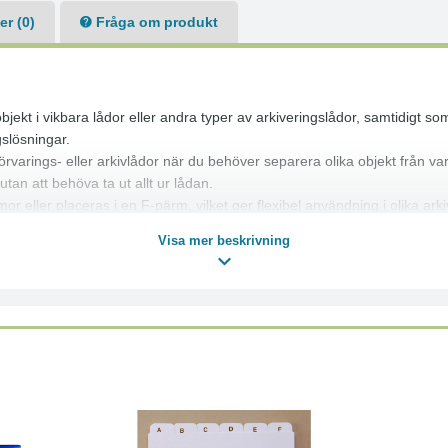
r (0)
Fråga om produkt
ekt i vikbara lådor eller andra typer av arkiveringslådor, samtidigt som 
gslösningar.
 i förvarings- eller arkivlådor när du behöver separera olika objekt från v
utan att behöva ta ut allt ur lådan.
eller placeras i en F-pärm, vilket ger flexibel användning i olika ark
Visa mer beskrivning