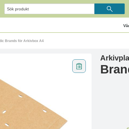
Vå
dic Brands för Arkivbox A4
Arkivpla
Bran