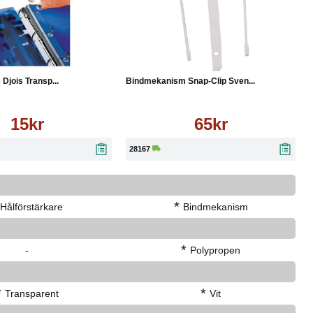
Läs mer
Köp
Läs mer
 Djois Transp...
Bindmekanism Snap-Clip Sven...
15kr
65kr
28167
*
Hålförstärkare
Bindmekanism
*
-
Polypropen
*
*
Transparent
Vit