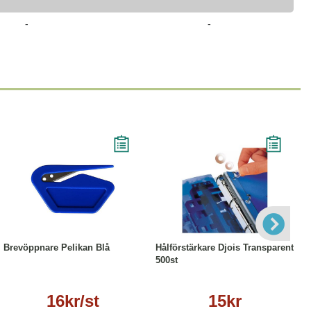
-
-
Läs mer
Köp
Läs mer
Brevöppnare Pelikan Blå
Hålförstärkare Djois Transparent
500st
16kr/st
15kr