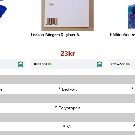
Köp
Läs mer
Köp
Ledkort Büngers Register A-...
Hålförstärkare
23kr
BUN1306
8214-500
*
*
re
Ledkort
*
Polypropen
*
Vit