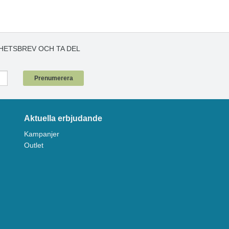
HETSBREV OCH TA DEL
!
Prenumerera
Aktuella erbjudande
Kampanjer
Outlet