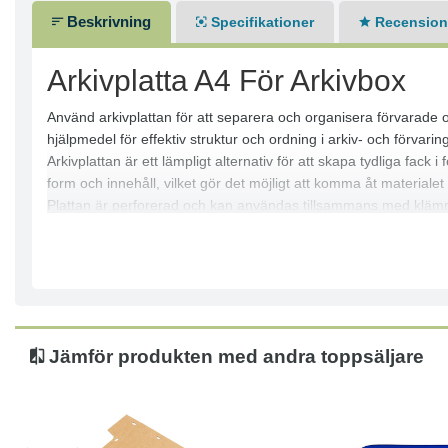
Beskrivning
Specifikationer
Recensione
Arkivplatta A4 För Arkivbox
Använd arkivplattan för att separera och organisera förvarade obj
hjälpmedel för effektiv struktur och ordning i arkiv- och förvarin
Arkivplattan är ett lämpligt alternativ för att skapa tydliga fack
form och innehåll, vilket gör det möjligt att komma åt materialet 
Plattan är perforerad och kan användas tillsammans med klämmor 
Egenskaper:
● Lämplig för användning i vikbara arkivlådor
● Används för att skapa och separera fack
● Kan användas med klämmor eller i F-pärmar
● Utrustad med synlig, justerbar flik
Specifikationer:
Jämför produkten med andra toppsäljare
● Format: A4
Teknisk data:
● Vikt: 0,025 kg