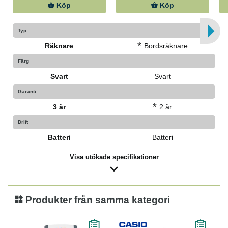
Köp
Köp
Typ
*
Räknare
Bordsräknare
Färg
Svart
Svart
Garanti
*
3 år
2 år
Drift
Batteri
Batteri
Visa utökade specifikationer
Produkter från samma kategori