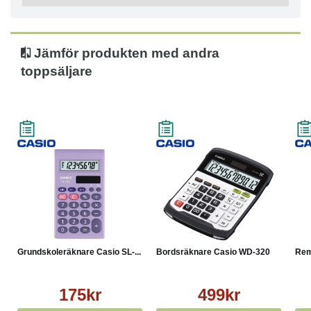
Jämför produkten med andra
toppsäljare
Grundskoleräknare Casio SL-...
Bordsräknare Casio WD-320
Rem
175kr
499kr