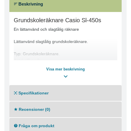
Beskrivning
Grundskoleräknare Casio Sl-450s
En lättanvänd och slagtålig räknare
Lättanvänd slagtålig grundskoleräknare.
Typ: Grundskoleräknare.
Antal siffror: 8.
Funktioner: Minne, procent, kvadratrot, teckenbyte.
Visa mer beskrivning
drift. Solcell.
Mått: 120 x 67 x 7,8 mm.
Garanti: 2 år.
Specifikationer
Recensioner (0)
Fråga om produkt