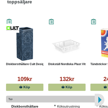
toppsäljare
Diskborsthållare Cult Desig...
Diskställ Nordiska Plast Vit
Tändstickor S
109kr
132kr
2
Köp
Köp
Typ
*
*
Diskborsthållare
Köksutrustning
Köksu