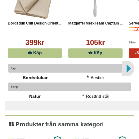
Bordsduk Cult Design Orient...
Matgaffel MerxTeam Captain ...
Servet
399kr
105kr
79kr
Köp
Köp
-
Typ
*
Bordsdukar
Bestick
Färg
*
Natur
Rostfritt stål
Produkter från samma kategori