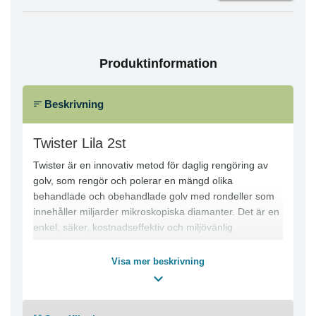
Produktinformation
Beskrivning
Twister Lila 2st
Twister är en innovativ metod för daglig rengöring av
golv, som rengör och polerar en mängd olika
behandlade och obehandlade golv med rondeller som
innehåller miljarder mikroskopiska diamanter. Det är en
enkel, säker, kostnadseffektiv och miljövänlig
rengöringsmetod som producerar fantastiska resultat
på alla golv.
Visa mer beskrivning
Twister rondell lila rekommenderas för daglig rengöring
i miljöer där mjuka polishlager används för att skydda