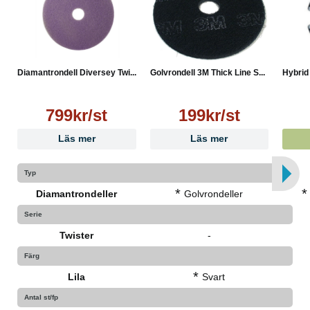
Diamantrondell Diversey Twi...
Golvrondell 3M Thick Line S...
Hybrid
799kr/st
199kr/st
Läs mer
Läs mer
Typ
*
*
Diamantrondeller
Golvrondeller
Serie
Twister
-
Färg
*
Lila
Svart
Antal st/fp