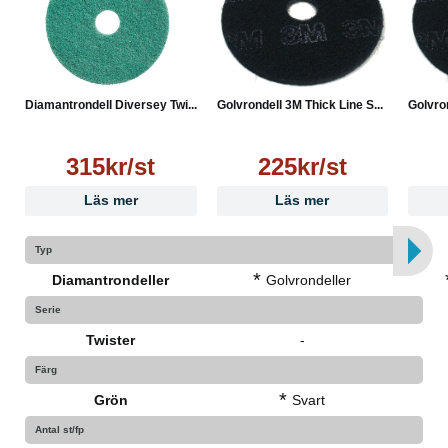
Diamantrondell Diversey Twi...
Golvrondell 3M Thick Line S...
Golvron
315kr/st
225kr/st
Läs mer
Läs mer
Typ
*
Diamantrondeller
Golvrondeller
Serie
Twister
-
Färg
*
Grön
Svart
Antal st/fp