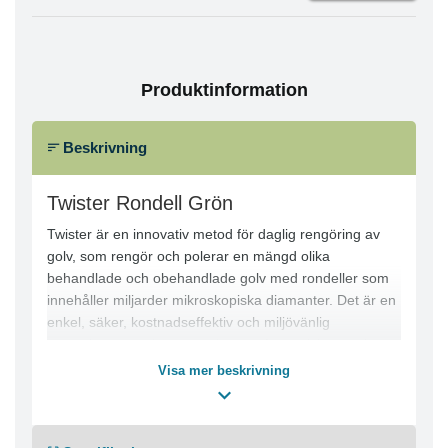
Produktinformation
Beskrivning
Twister Rondell Grön
Twister är en innovativ metod för daglig rengöring av
golv, som rengör och polerar en mängd olika
behandlade och obehandlade golv med rondeller som
innehåller miljarder mikroskopiska diamanter. Det är en
enkel, säker, kostnadseffektiv och miljövänlig
rengöringsmetod som producerar fantastiska resultat
på alla golv.
Visa mer beskrivning
Twister rondell grön rekommenderas för daglig
rengöring och polering av en mängd olika golvtyper.