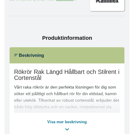
Produktinformation
Beskrivning
Rökrör Rak Längd Hållbart och Stilrent i
Cortenstål
Vårt raka rökrör är den perfekta lösningen för dig som
söker ett pålitligt och hållbart rör för din eldstad, kamin
eller utekök. Tillverkat av robust cortenstål, erbjuder det
både hög slitstyrka och en vacker, rostpatinerad yta
som med tiden utvecklar en naturlig och skyddande
patina.
Visa mer beskrivning
● Finns i flera dimensioner för att passa olika
installationer.