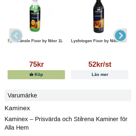
Spisbränsle Fixor by Nitor 1L
Lysfotogen Fixor by Nitor 1L
75kr
52kr/st
Köp
Läs mer
Varumärke
Kaminex
Kaminex – Prisvärda och Stilrena Kaminer för
Alla Hem