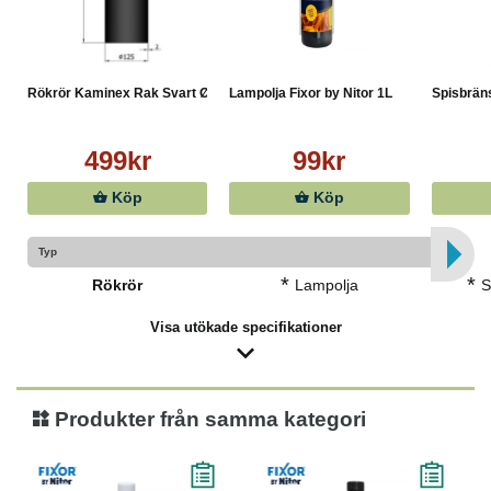
Rökrör Kaminex Rak Svart Ø1...
Lampolja Fixor by Nitor 1L
Spisbräns
499kr
99kr
Köp
Köp
Typ
*
*
Rökrör
Lampolja
S
Visa utökade specifikationer
Produkter från samma kategori