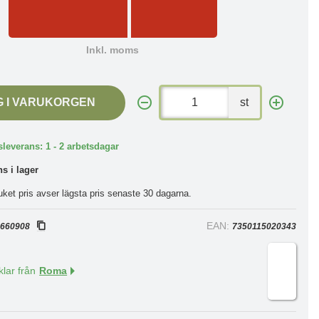
Inkl. moms
G I VARUKORGEN
st
leverans: 1 - 2 arbetsdagar
ns i lager
uket pris avser lägsta pris senaste 30 dagarna.
:
EAN:
660908
7350115020343
klar från
Roma