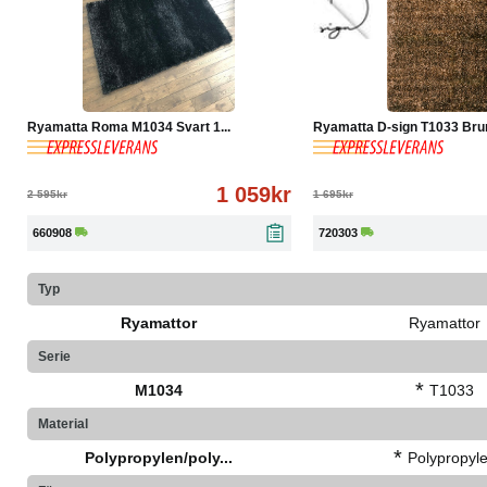
-59%
Köp
Läs mer
-70%
Köp
Ryamatta Roma M1034 Svart 1...
Ryamatta D-sign T1033 Brun 
1 059kr
2 595kr
1 695kr
660908
720303
Typ
Ryamattor
Ryamattor
Serie
*
M1034
T1033
Material
*
Polypropylen/poly...
Polypropyl