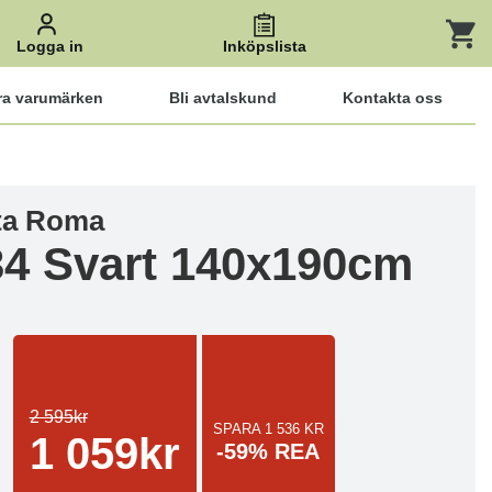
Logga in
Inköpslista
ra varumärken
Bli avtalskund
Kontakta oss
ta Roma
4 Svart 140x190cm
2 595kr
SPARA 1 536 KR
1 059kr
-59% REA