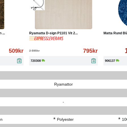
Läs mer
-69%
Köp
Läs mer
Köp
...
Ryamatta D-sign P1101 Vit 2...
Matta Rund B
509kr
795kr
2 595kr
720308
906137
Ryamattor
-
*
*
en
Polyester
10