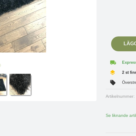
LÄG
Express
2 st fin
Överstr
Artikelnummer
Se liknande arti