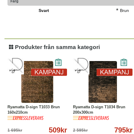
Färg
*
Svart
Brun
Produkter från samma kategori
-70%
Köp
Läs mer
-69%
Köp
Läs mer
Ryamatta D-sign T1033 Brun
Ryamatta D-sign T1034 Brun
160x210cm
200x300cm
509kr
795kr
1 695kr
2 595kr