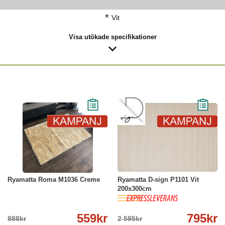
*
Vit
Visa utökade specifikationer
-37%
Läs mer
-69%
Köp
Läs mer
Ryamatta Roma M1036 Creme
Ryamatta D-sign P1101 Vit
200x300cm
559kr
795kr
888kr
2 595kr