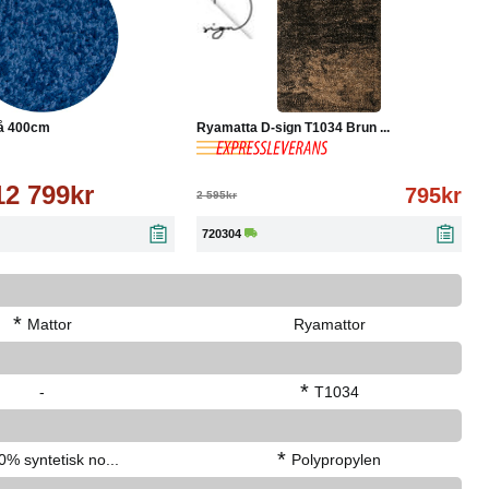
Läs mer
-69%
Köp
Läs mer
lå 400cm
Ryamatta D-sign T1034 Brun ...
12 799kr
795kr
2 595kr
720304
*
Mattor
Ryamattor
*
-
T1034
*
0% syntetisk no...
Polypropylen