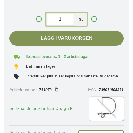
st
LÄGG I VARUKORGEN
Expressleverans: 1 - 2 arbetsdagar
1 st finns i lager
Överstruket pris avser lägsta pris senaste 30 dagarna.
Artikelnummer:
EAN:
751078
735011504871
Se liknande artiklar från
D-sign
Se liknande artiklar med aktuella