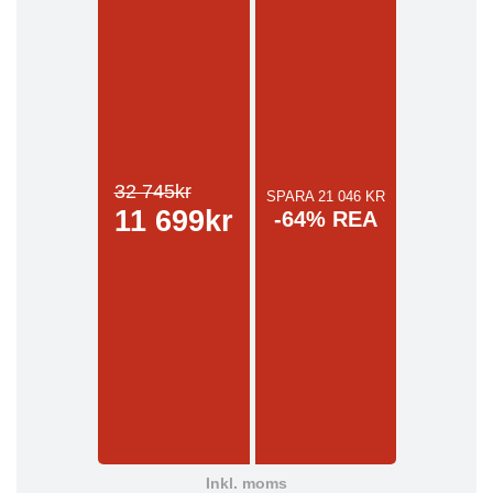
32 745kr
SPARA 21 046 KR
11 699kr
-64% REA
Inkl. moms