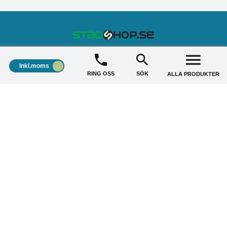
STÄDSHOP
+
Inkl.moms
RING OSS
SÖK
ALLA PRODUKTER
KUNDSERVICE
+
AKTUELLA ERBJUDANDE
+
Copyright © 2026 Städshop.se