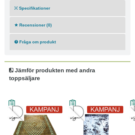
modern färgskala vilket passar mycket bra in i moderna
Specifikationer
inredningsideal.
Ursprung: Iran, Tabriz
Knuttäthet: 160000
Recensioner (0)
Varp: Garn
Lugg: Ull/Korkull
Ålder: 20-50
Fråga om produkt
Jämför produkten med andra
toppsäljare