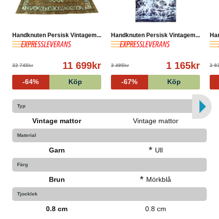
Handknuten Persisk Vintagem...
Handknuten Persisk Vintagem...
Han
11 699kr
1 165kr
32 745kr
3 495kr
2 9
-64%
Köp
-67%
Köp
Typ
Vintage mattor
Vintage mattor
Material
*
Garn
Ull
Färg
*
Brun
Mörkblå
Tjocklek
0.8 cm
0.8 cm