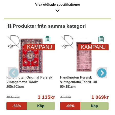
Visa utökade specifikationer
Produkter från samma kategori
Handknuten Original Persisk
Handknuten Persisk
Vintagematta Tabriz
Vintagematta Tabriz Ull
205x301cm
95x191cm
3 135kr
1 069kr
18 617kr
3 139kr
-83%
Köp
-66%
Köp