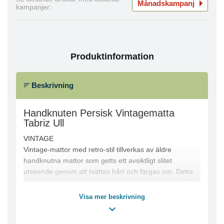
Månadskampanj
kampanjer:
Produktinformation
Beskrivning
Handknuten Persisk Vintagematta
Tabriz Ull
VINTAGE
Vintage-mattor med retro-stil tillverkas av äldre
handknutna mattor som getts ett avsiktligt slitet
utseende genom att tvättas hårt och färgas om. Detta
ger mattor med unika mönster och färgskiftningar. Våra
vintage-mattor är inköpta på den iranska landsbyggden
Visa mer beskrivning
där de solbleks, tvättas hårt och färgas om. Resultatet
blir en kombination av klassiska orientaliska mattor och