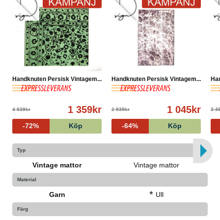
Handknuten Persisk Vintagem...
Handknuten Persisk Vintagem...
Han
1 359kr
1 045kr
4 839kr
2 939kr
3 4
-72%
Köp
-64%
Köp
Typ
Vintage mattor
Vintage mattor
Material
*
Garn
Ull
Färg