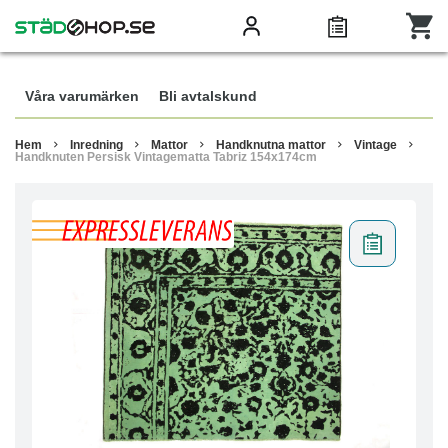
Våra varumärken
Bli avtalskund
Hem
Inredning
Mattor
Handknutna mattor
Vintage
Handknuten Persisk Vintagematta Tabriz 154x174cm