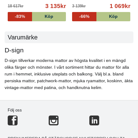
3 135kr
1 069kr
18 617kr
3 139kr
-83%
Köp
-66%
Köp
Varumärke
D-sign
D-sign tillverkar moderna mattor av högsta kvalitet i en mängd
olika färger och mönster. I vårt sortiment hittar du mattor för alla
rum i hemmet, inklusive uteplats och balkong. Välj bl.a. bland
persiska mattor, patchwork-mattor, mjuka ryamattor, koskinn, äkta
vintage-mattor med patina, och handknutna kelim.
Följ oss