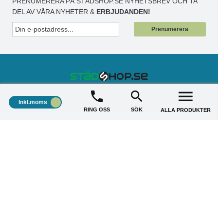
PRENUMERERA PÅ STÄDSHOP.SE NYHETSBREV OCH TA
DEL AV VÅRA NYHETER &
ERBJUDANDEN!
Prenumerera
STÄDSHOP
+
Inkl.moms
RING OSS
SÖK
ALLA PRODUKTER
KUNDSERVICE
+
AKTUELLA ERBJUDANDE
+