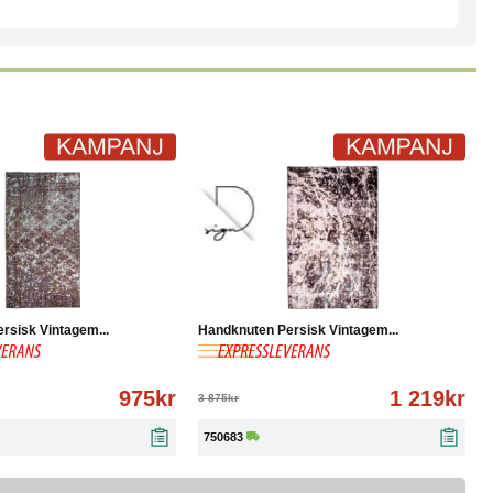
Köp
Läs mer
-69%
Köp
Läs mer
rsisk Vintagem...
Handknuten Persisk Vintagem...
975kr
1 219kr
3 875kr
750683