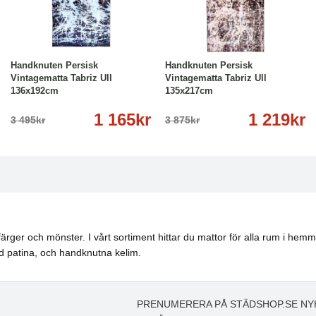
-67%
Köp
Läs mer
-69%
Köp
Läs mer
Handknuten Persisk
Handknuten Persisk
Vintagematta Tabriz Ull
Vintagematta Tabriz Ull
136x192cm
135x217cm
1 165kr
1 219kr
3 495kr
3 875kr
ärger och mönster. I vårt sortiment hittar du mattor för alla rum i hemme
ed patina, och handknutna kelim.
PRENUMERERA PÅ STÄDSHOP.SE NY