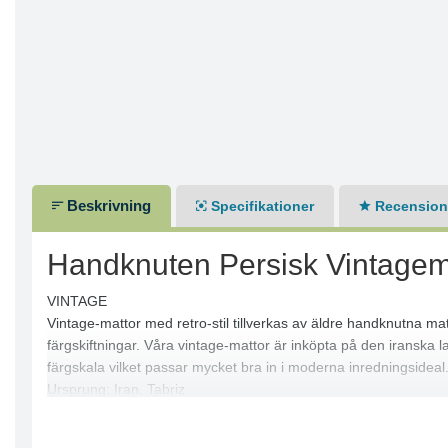
Beskrivning
Specifikationer
Recensione
Handknuten Persisk Vintagema
VINTAGE
Vintage-mattor med retro-stil tillverkas av äldre handknutna ma
färgskiftningar. Våra vintage-mattor är inköpta på den iranska 
färgskala vilket passar mycket bra in i moderna inredningsideal
Ursprung: Iran, Tabriz
Knuttäthet: 160000
Varp: Garn