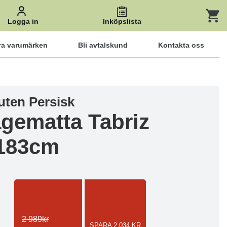
Logga in
Inköpslista
ra varumärken
Bli avtalskund
Kontakta oss
ten Persisk
agematta Tabriz
183cm
2 989kr
SPARA 2 034 KR