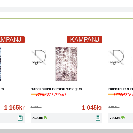
Läs mer
-64%
Köp
Läs mer
-65%
m...
Handknuten Persisk Vintagem...
Handknuten Pe
1 165kr
1 045kr
2 939kr
2 795kr
750688
750691