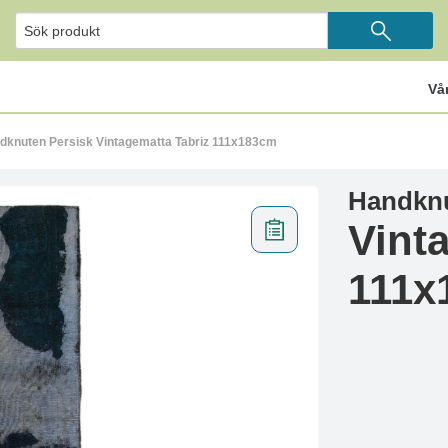
Vå
dknuten Persisk Vintagematta Tabriz 111x183cm
Handknu
Vint
111x