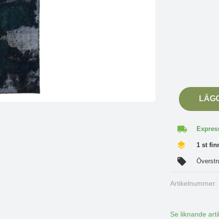
LÄG
Express
1 st fin
Överstr
Artikelnummer
Se liknande arti