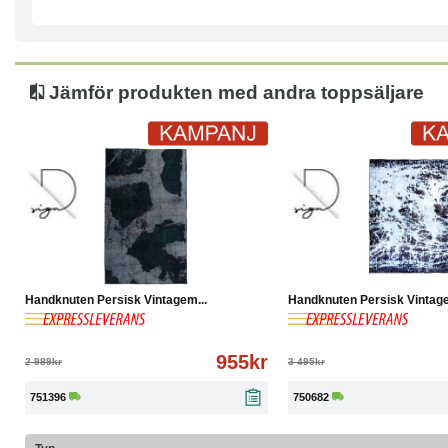
Lugg: Ull/Korkull
Ålder: 20-50
Jämför produkten med andra toppsäljare
-68%
Köp
Läs mer
-67%
Köp
Handknuten Persisk Vintagem...
Handknuten Persisk Vintage
955kr
2 989kr
3 495kr
751396
750682