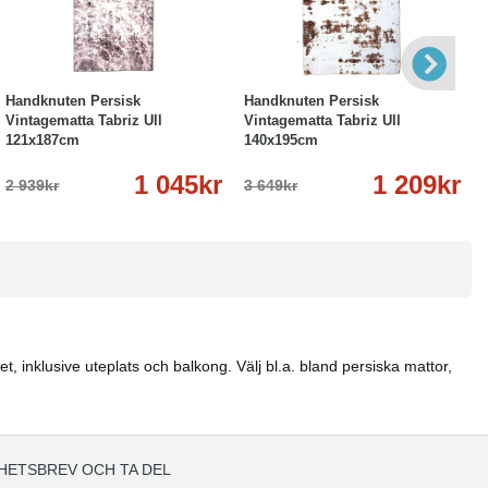
-64%
Köp
Läs mer
-67%
Köp
Läs mer
Handknuten Persisk
Handknuten Persisk
Vintagematta Tabriz Ull
Vintagematta Tabriz Ull
121x187cm
140x195cm
1 045kr
1 209kr
2 939kr
3 649kr
t, inklusive uteplats och balkong. Välj bl.a. bland persiska mattor,
HETSBREV OCH TA DEL