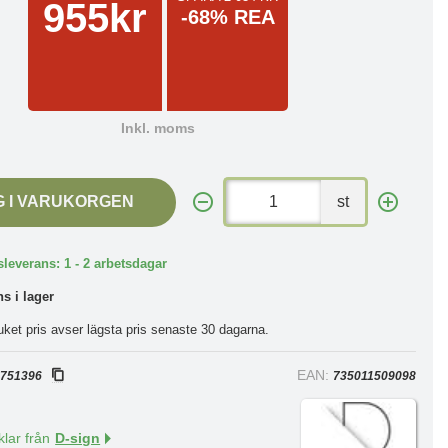
955kr
-68% REA
Inkl. moms
G I VARUKORGEN
st
leverans: 1 - 2 arbetsdagar
ns i lager
uket pris avser lägsta pris senaste 30 dagarna.
:
EAN:
751396
735011509098
klar från
D-sign