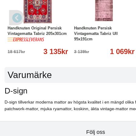
-83%
Köp
Läs mer
-66%
Köp
Läs mer
Handknuten Original Persisk
Handknuten Persisk
Vintagematta Tabriz 205x301cm
Vintagematta Tabriz Ull
95x191cm
3 135kr
1 069kr
18 617kr
3 139kr
Varumärke
D-sign
D-sign tillverkar moderna mattor av högsta kvalitet i en mängd olika f
patchwork-mattor, mjuka ryamattor, koskinn, äkta vintage-mattor m
Följ oss