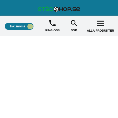
STÄDSHOP
+
Inkl.moms
RING OSS
SÖK
ALLA PRODUKTER
KUNDSERVICE
+
AKTUELLA ERBJUDANDE
+
Copyright © 2026 Städshop.se