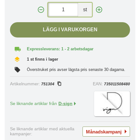
st
LÄGG I VARUKORGEN
Expressleverans: 1 - 2 arbetsdagar
1 st finns i lager
Överstruket pris avser lägsta pris senaste 30 dagarna.
Artikelnummer:
EAN:
751304
735011508480
Se liknande artiklar från
D-sign
Se liknande artiklar med aktuella
Månadskampanj
kampanjer: