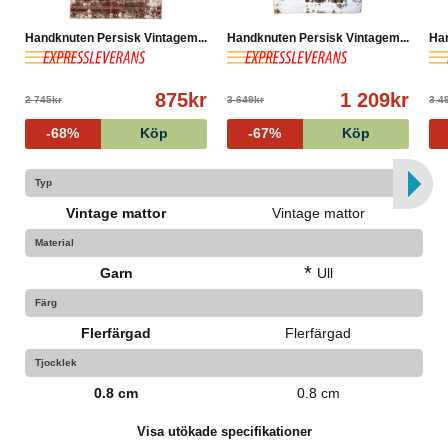
Handknuten Persisk Vintagem...
Handknuten Persisk Vintagem...
Han
875kr
1 209kr
2 745kr
3 649kr
3 4
-68%
Köp
-67%
Köp
Typ
Vintage mattor
Vintage mattor
Material
*
Garn
Ull
Färg
Flerfärgad
Flerfärgad
Tjocklek
0.8 cm
0.8 cm
Visa utökade specifikationer