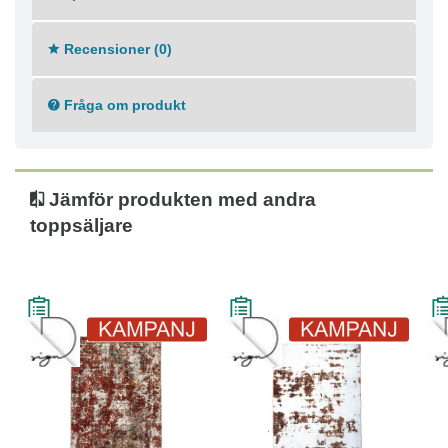
Ursprung: Iran, Tabriz
Knuttäthet: 160000
Recensioner (0)
Varp: Garn
Lugg: Ull/Korkull
Ålder: 20-50
Fråga om produkt
Jämför produkten med andra
toppsäljare