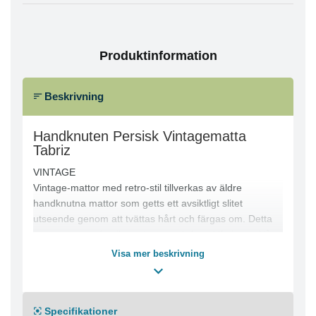
Produktinformation
Beskrivning
Handknuten Persisk Vintagematta
Tabriz
VINTAGE
Vintage-mattor med retro-stil tillverkas av äldre
handknutna mattor som getts ett avsiktligt slitet
utseende genom att tvättas hårt och färgas om. Detta
ger mattor med unika mönster och färgskiftningar. Våra
vintage-mattor är inköpta på den iranska landsbyggden
Visa mer beskrivning
där de solbleks, tvättas hårt och färgas om. Resultatet
blir en kombination av klassiska orientaliska mattor och
modern färgskala vilket passar mycket bra in i moderna
Specifikationer
inredningsideal.