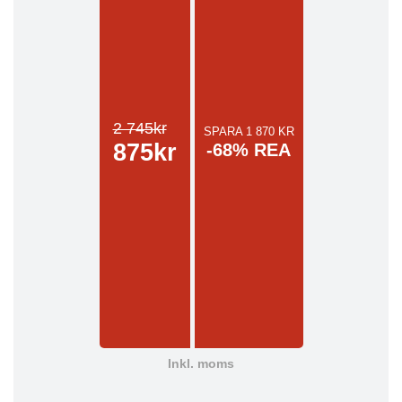
2 745kr
SPARA 1 870 KR
875kr
-68% REA
Inkl. moms