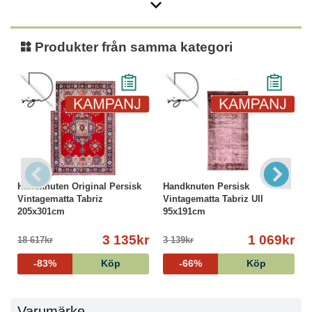
Produkter från samma kategori
Handknuten Original Persisk
Handknuten Persisk
Vintagematta Tabriz
Vintagematta Tabriz Ull
205x301cm
95x191cm
3 135kr
1 069kr
18 617kr
3 139kr
-83%
Köp
-66%
Köp
Varumärke