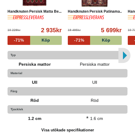
Handknuten Persisk Matta Be...
Handknuten Persisk Patinama...
Hand
2 935kr
5 699kr
10 229kr
19 495kr
10 7
-71%
Köp
-71%
Köp
Typ
Persiska mattor
Persiska mattor
Material
Ull
Ull
Färg
Röd
Röd
Tjocklek
*
1.2 cm
1.6 cm
Visa utökade specifikationer