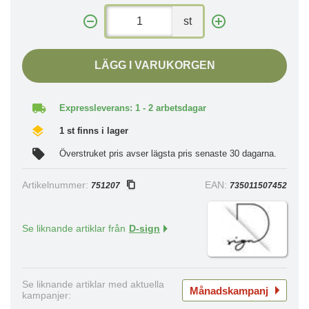
st
LÄGG I VARUKORGEN
Expressleverans: 1 - 2 arbetsdagar
1 st finns i lager
Överstruket pris avser lägsta pris senaste 30 dagarna.
Artikelnummer:
EAN:
751207
735011507452
Se liknande artiklar från
D-sign
Se liknande artiklar med aktuella
Månadskampanj
kampanjer: