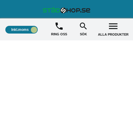
STÄDSHOP
+
Inkl.moms
RING OSS
SÖK
ALLA PRODUKTER
KUNDSERVICE
+
AKTUELLA ERBJUDANDE
+
Copyright © 2026 Städshop.se