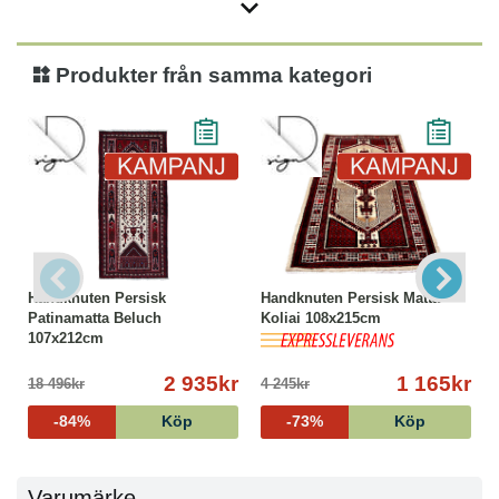
Produkter från samma kategori
Handknuten Persisk
Handknuten Persisk Matta
Patinamatta Beluch
Koliai 108x215cm
107x212cm
2 935kr
1 165kr
18 496kr
4 245kr
-84%
Köp
-73%
Köp
Varumärke