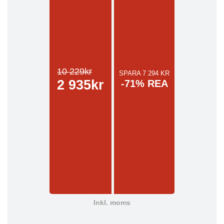
10 229kr
SPARA 7 294 KR
2 935kr
-71% REA
Inkl. moms