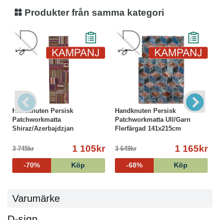
Produkter från samma kategori
Handknuten Persisk
Handknuten Persisk
Patchworkmatta
Patchworkmatta Ull/Garn
Shiraz/Azerbajdzjan
Flerfärgad 141x215cm
72x254cm
1 105kr
1 165kr
3 745kr
3 649kr
-70%
Köp
-68%
Köp
Varumärke
D-sign