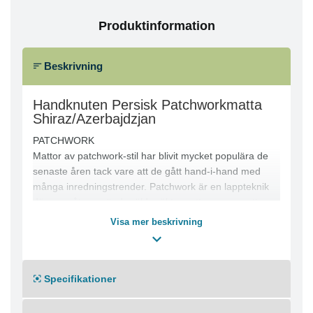
Produktinformation
Beskrivning
Handknuten Persisk Patchworkmatta
Shiraz/Azerbajdzjan
PATCHWORK
Mattor av patchwork-stil har blivit mycket populära de
senaste åren tack vare att de gått hand-i-hand med
många inredningstrender. Patchwork är en lappteknik
där man återanvänder äldre äkta mattor genom att
kombinera ihop dem i nya mönster. De äkta
Visa mer beskrivning
ursprungsmattorna tvättas, repareras och vävs ihop. I
många fall färgas också delarna med naturliga
växtfärger för att få ett t.ex. dämpad enhetlig färg eller
Specifikationer
mer moderna färgalternativ.
Eftersom patchwork-mattor tillverkas av gamla äkta
mattor varierar mattornas utseende från matta till