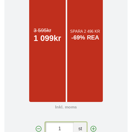
3 595kr
SPARA 2 496 KR
1 099kr
-69% REA
Inkl. moms
st