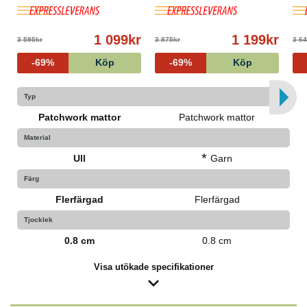
1 099kr
1 199kr
3 595kr
3 875kr
3 6
-69%
Köp
-69%
Köp
Typ
Patchwork mattor
Patchwork mattor
Material
*
Ull
Garn
Färg
Flerfärgad
Flerfärgad
Tjocklek
0.8 cm
0.8 cm
Visa utökade specifikationer