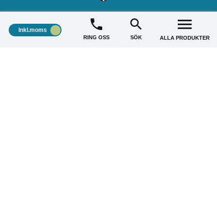
STÄDSHOP
+
Inkl.moms
RING OSS
SÖK
ALLA PRODUKTER
KUNDSERVICE
+
AKTUELLA ERBJUDANDE
+
Copyright © 2026 Städshop.se