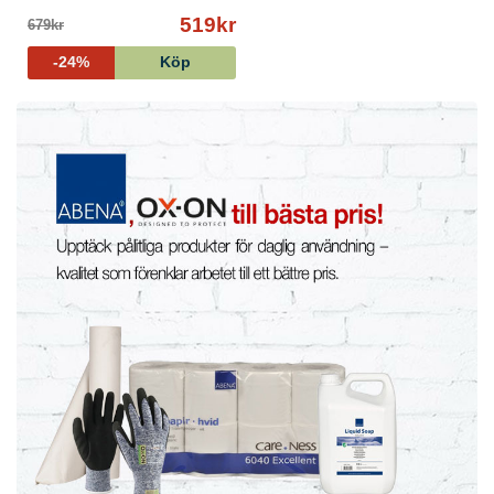
519kr
679kr
-24%
Köp