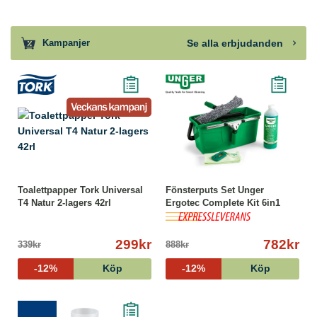
Se alla erbjudanden
Kampanjer
Toalettpapper Tork Universal
Fönsterputs Set Unger
T4 Natur 2-lagers 42rl
Ergotec Complete Kit 6in1
299kr
782kr
339kr
888kr
-12%
Köp
-12%
Köp