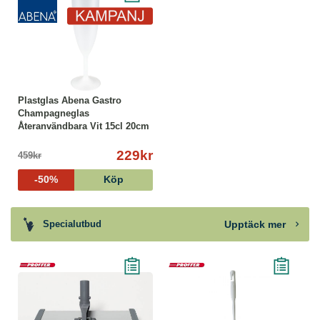
Plastglas Abena Gastro
Champagneglas
Återanvändbara Vit 15cl 20cm
Ø5.7cm...
229kr
459kr
-50%
Köp
Upptäck mer
Specialutbud