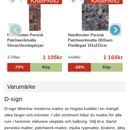
Handknuten Persisk
Handknuten Persisk
Patchworkmatta
Patchworkmatta Ull/Garn
Shiraz/Azerbajdzjan
Flerfärgad 141x215cm
72x254cm
1 105kr
1 165kr
3 745kr
3 649kr
-70%
Köp
-68%
Köp
Varumärke
D-sign
D-sign tillverkar moderna mattor av högsta kvalitet i en mängd
olika färger och mönster. I vårt sortiment hittar du mattor för alla
rum i hemmet, inklusive uteplats och balkong. Välj bl.a. bland
persiska mattor, patchwork-mattor, mjuka ryamattor, koskinn, äkta