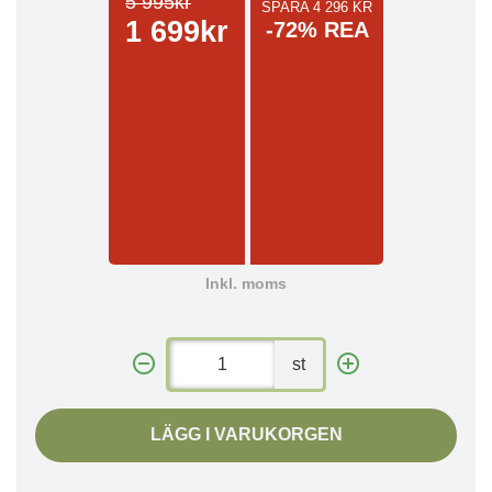
5 995kr
SPARA 4 296 KR
1 699kr
-72% REA
Inkl. moms
st
LÄGG I VARUKORGEN