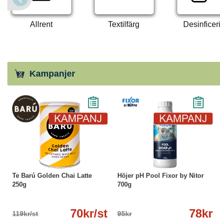
Allrent
Textilfärg
Desinficer
Kampanjer
-41%
Läs mer
-18%
Köp
Läs mer
Te Barú Golden Chai Latte
Höjer pH Pool Fixor by Nitor
250g
700g
70kr/st
78kr
119kr/st
95kr