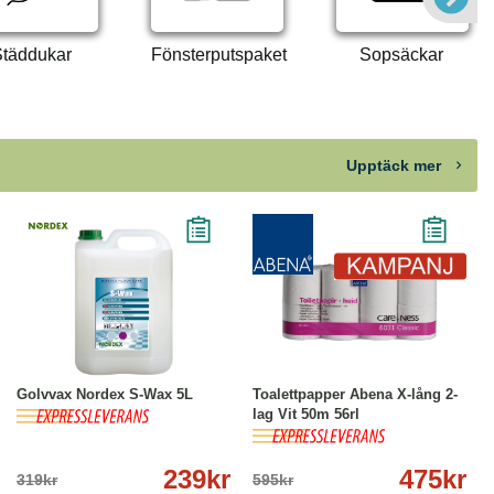
täddukar
Fönsterputspaket
Sopsäckar
Upptäck mer
-25%
Köp
Läs mer
-20%
Köp
Läs mer
Golvvax Nordex S-Wax 5L
Toalettpapper Abena X-lång 2-
lag Vit 50m 56rl
239kr
475kr
319kr
595kr