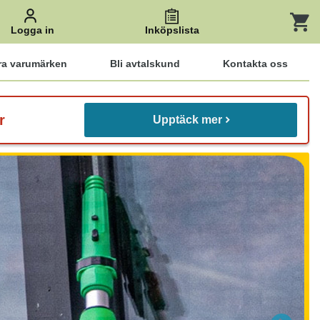
Logga in
Inköpslista
ra varumärken
Bli avtalskund
Kontakta oss
r
Upptäck mer