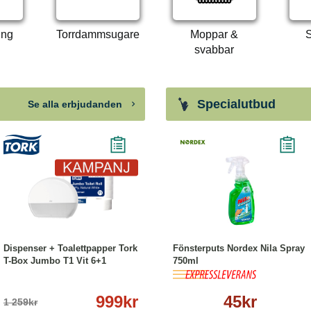
ing
Torrdammsugare
Moppar &
S
svabbar
Specialutbud
Se alla erbjudanden
-21%
Köp
Läs mer
Köp
Läs mer
Dispenser + Toalettpapper Tork
Fönsterputs Nordex Nila Spray
T-Box Jumbo T1 Vit 6+1
750ml
999kr
45kr
1 259kr