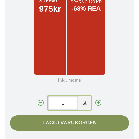
3 095kr
SPARA 2 120 KR
975kr
-68% REA
Inkl. moms
st
LÄGG I VARUKORGEN