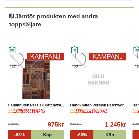
Derrisull och örtfärgämne. Broderade stycken från
Shiraz och Azerbajdzjan
Ursprung: Iran, Shiraz och Azerbajdzjan
Jämför produkten med andra
Varp: Ull
toppsäljare
Lugg: Ull
Ålder: 30-50
Handknuten Persisk Patchwor...
Handknuten Persisk Patchwor...
Han
975kr
1 245kr
3 095kr
3 629kr
3 6
-68%
Köp
-66%
Köp