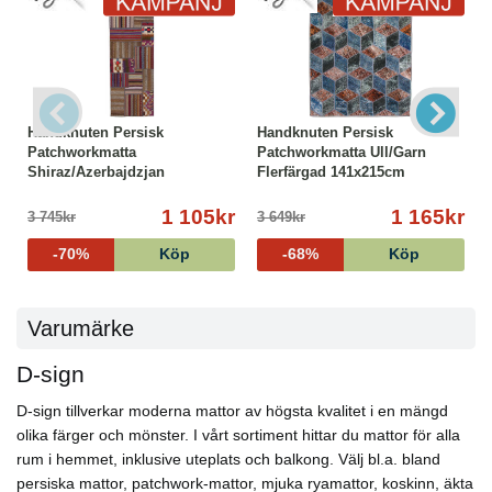
Handknuten Persisk
Handknuten Persisk
Patchworkmatta
Patchworkmatta Ull/Garn
Shiraz/Azerbajdzjan
Flerfärgad 141x215cm
72x254cm
1 105kr
1 165kr
3 745kr
3 649kr
-70%
Köp
-68%
Köp
Varumärke
D-sign
D-sign tillverkar moderna mattor av högsta kvalitet i en mängd
olika färger och mönster. I vårt sortiment hittar du mattor för alla
rum i hemmet, inklusive uteplats och balkong. Välj bl.a. bland
persiska mattor, patchwork-mattor, mjuka ryamattor, koskinn, äkta