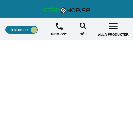
STÄDSHOP
+
Inkl.moms
RING OSS
SÖK
ALLA PRODUKTER
KUNDSERVICE
+
AKTUELLA ERBJUDANDE
+
Copyright © 2026 Städshop.se