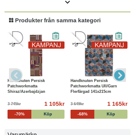
Produkter från samma kategori
Handknuten Persisk
Handknuten Persisk
Patchworkmatta
Patchworkmatta Ull/Garn
Shiraz/Azerbajdzjan
Flerfärgad 141x215cm
72x254cm
1 105kr
1 165kr
3 745kr
3 649kr
-70%
Köp
-68%
Köp
Varumärke