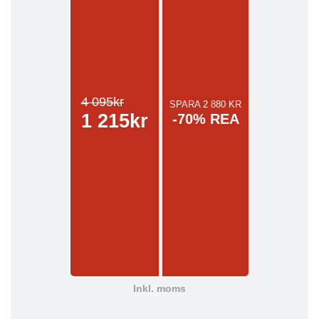
4 095kr
SPARA 2 880 KR
1 215kr
-70% REA
Inkl. moms