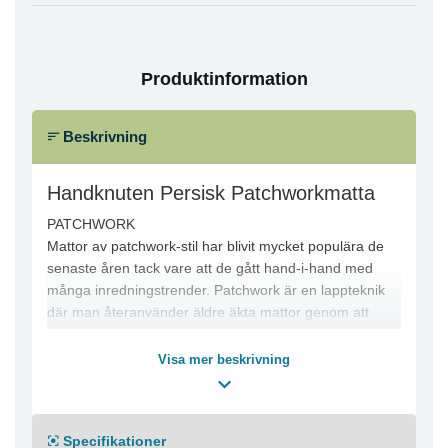
Produktinformation
Beskrivning
Handknuten Persisk Patchworkmatta
PATCHWORK
Mattor av patchwork-stil har blivit mycket populära de
senaste åren tack vare att de gått hand-i-hand med
många inredningstrender. Patchwork är en lappteknik
där man återanvänder äldre äkta mattor genom att
kombinera ihop dem i nya mönster. De äkta
ursprungsmattorna tvättas, repareras och vävs ihop. I
Visa mer beskrivning
många fall färgas också delarna med naturliga
växtfärger för att få ett t.ex. dämpad enhetlig färg eller
mer moderna färgalternativ.
Specifikationer
Eftersom patchwork-mattor tillverkas av gamla äkta