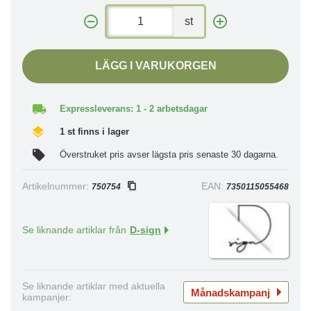
st
LÄGG I VARUKORGEN
Expressleverans: 1 - 2 arbetsdagar
1 st finns i lager
Överstruket pris avser lägsta pris senaste 30 dagarna.
Artikelnummer:
EAN:
750754
7350115055468
Se liknande artiklar från
D-sign
Se liknande artiklar med aktuella
Månadskampanj
kampanjer: