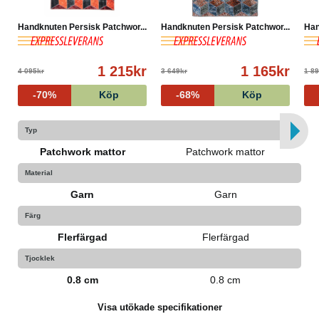
Handknuten Persisk Patchwor...
Handknuten Persisk Patchwor...
Han
1 215kr
1 165kr
4 095kr
3 649kr
1 8
-70%
Köp
-68%
Köp
Typ
Patchwork mattor
Patchwork mattor
Material
Garn
Garn
Färg
Flerfärgad
Flerfärgad
Tjocklek
0.8 cm
0.8 cm
Visa utökade specifikationer