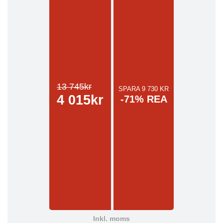
13 745kr
SPARA 9 730 KR
4 015kr
-71% REA
Inkl. moms