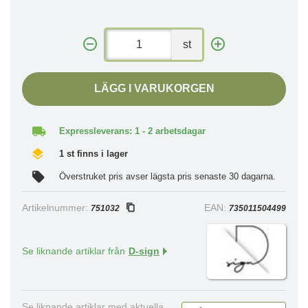
st
LÄGG I VARUKORGEN
Expressleverans: 1 - 2 arbetsdagar
1 st finns i lager
Överstruket pris avser lägsta pris senaste 30 dagarna.
Artikelnummer:
EAN:
751032
735011504499
Se liknande artiklar från
D-sign
Se liknande artiklar med aktuella