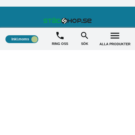
STÄDSHOP
+
Inkl.moms
RING OSS
SÖK
ALLA PRODUKTER
KUNDSERVICE
+
AKTUELLA ERBJUDANDE
+
Copyright © 2026 Städshop.se