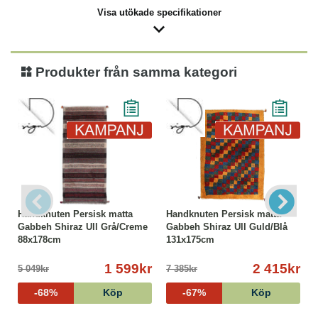
Visa utökade specifikationer
Produkter från samma kategori
Handknuten Persisk matta
Handknuten Persisk matta
Gabbeh Shiraz Ull Grå/Creme
Gabbeh Shiraz Ull Guld/Blå
88x178cm
131x175cm
1 599kr
2 415kr
5 049kr
7 385kr
-68%
Köp
-67%
Köp