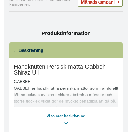
Månadskampanj
kampanjer:
Produktinformation
Beskrivning
Handknuten Persisk matta Gabbeh
Shiraz Ull
GABBEH
GABBEH är handknutna persiska mattor som framförallt
kännetecknas av sina enklare abstrakta mönster och
större tjocklek vilket gör de mycket behagliga att gå på.
Gabbeh-mattor knyts för hand av ull med lägre
knuttäthet, lång lugg och en mycket mjuk yta. Ibland
Visa mer beskrivning
kan mattorna vara så tjocka som 2,5 cm vilket gör de
avsevärt tjockare än andra persiska mattor. Om garnen