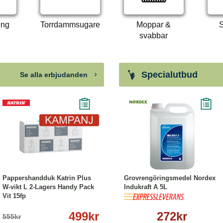
ing
Torrdammsugare
Moppar &
S
svabbar
Specialutbud
Se alla erbjudanden
-10%
Köp
Läs mer
Köp
Läs mer
Pappershandduk Katrin Plus
Grovrengöringsmedel Nordex
W-vikt L 2-Lagers Handy Pack
Indukraft A 5L
Vit 15fp
499kr
272kr
555kr