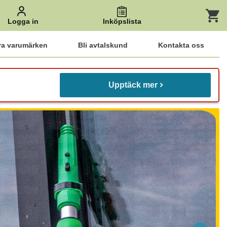
Logga in
Inköpslista
ra varumärken
Bli avtalskund
Kontakta oss
Upptäck mer