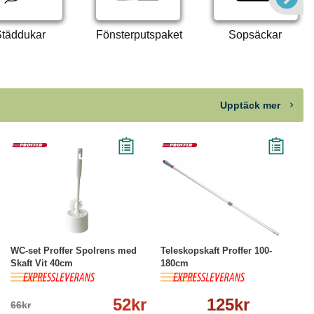
täddukar
Fönsterputspaket
Sopsäckar
Upptäck mer
-21%
Köp
Läs mer
Köp
Läs mer
WC-set Proffer Spolrens med
Teleskopskaft Proffer 100-
Skaft Vit 40cm
180cm
52kr
125kr
66kr