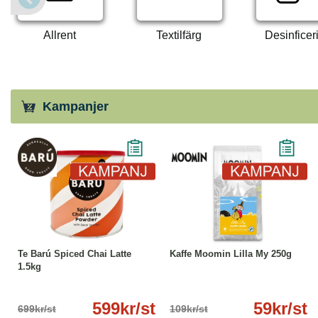
Allrent
Textilfärg
Desinficer
Kampanjer
-14%
Läs mer
-46%
Läs mer
Te Barú Spiced Chai Latte
Kaffe Moomin Lilla My 250g
1.5kg
599kr/st
59kr/st
699kr/st
109kr/st