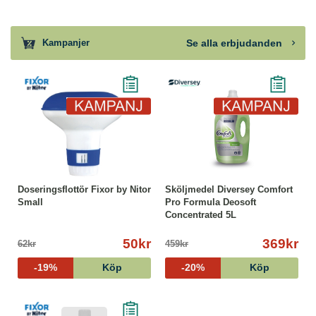
Se alla erbjudanden
Kampanjer
Doseringsflottör Fixor by Nitor
Sköljmedel Diversey Comfort
Small
Pro Formula Deosoft
Concentrated 5L
50kr
369kr
62kr
459kr
-19%
Köp
-20%
Köp