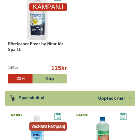
Rörcleaner Fixor by Nitor för
Spa 1L
115kr
149kr
-23%
Köp
Upptäck mer
Specialutbud