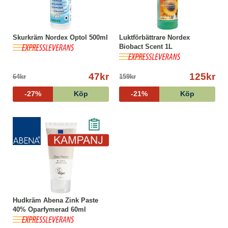
Skurkräm Nordex Optol 500ml
Luktförbättrare Nordex
Biobact Scent 1L
47kr
125kr
64kr
159kr
-27%
Köp
-21%
Köp
Hudkräm Abena Zink Paste
40% Oparfymerad 60ml