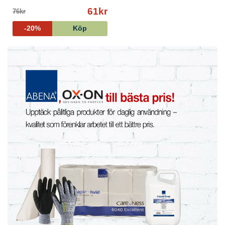
61kr
76kr
-20%
Köp