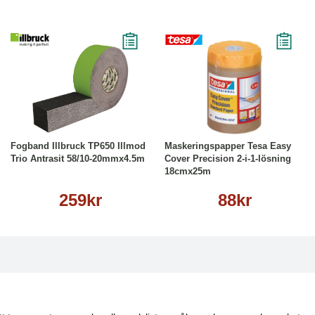
Köp
Läs mer
Köp
Läs mer
Fogband Illbruck TP650 Illmod
Maskeringspapper Tesa Easy
Trio Antrasit 58/10-20mmx4.5m
Cover Precision 2-i-1-lösning
18cmx25m
259kr
88kr