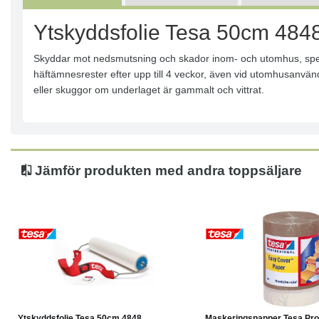
Ytskyddsfolie Tesa 50cm 484
Skyddar mot nedsmutsning och skador inom- och utomhus, specie
häftämnesrester efter upp till 4 veckor, även vid utomhusanv
eller skuggor om underlaget är gammalt och vittrat.
Jämför produkten med andra toppsäljare
Köp
Läs mer
Köp
Ytskyddsfolie Tesa 50cm 4848
Maskeringspapper Tesa Prof