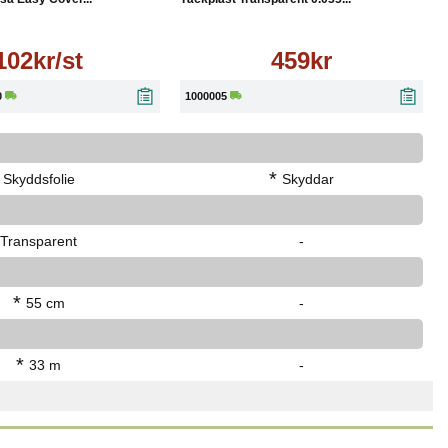
102kr/st
459kr
0
1000005
*
Skyddsfolie
Skyddar
Transparent
-
*
55 cm
-
*
33 m
-