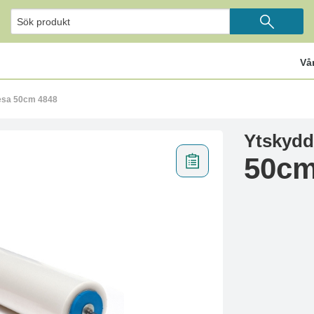
Vå
Tesa 50cm 4848
Ytskydd
50cm