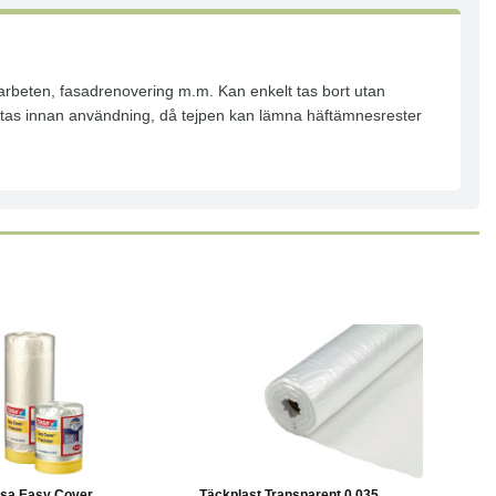
arbeten, fasadrenovering m.m. Kan enkelt tas bort utan
stas innan användning, då tejpen kan lämna häftämnesrester
Läs mer
Köp
Läs mer
sa Easy Cover...
Täckplast Transparent 0.035...