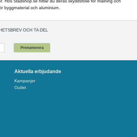
er. Hos Städshop.se hittar du deras skyddsfolie för målning och
p för byggmaterial och aluminium.
HETSBREV OCH TA DEL
!
Prenumerera
Aktuella erbjudande
Kampanjer
Outlet