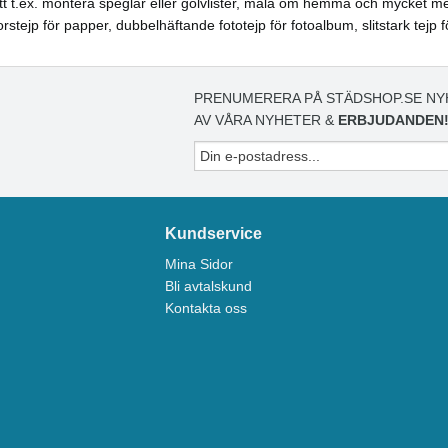
t att t.ex. montera speglar eller golvlister, måla om hemma och mycket m
orstejp för papper, dubbelhäftande fototejp för fotoalbum, slitstark tej
PRENUMERERA PÅ STÄDSHOP.SE NY
AV VÅRA NYHETER &
ERBJUDANDEN
Kundservice
Mina Sidor
Bli avtalskund
Kontakta oss