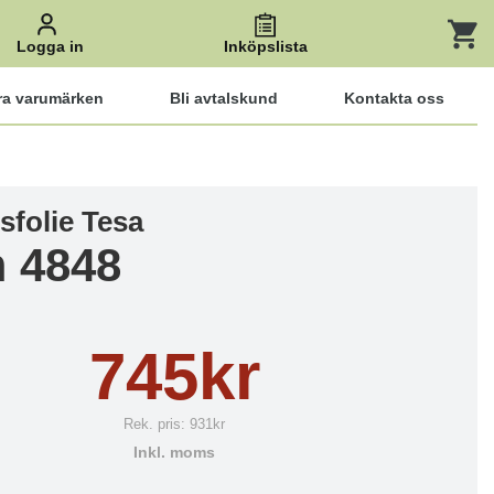
Logga in
Inköpslista
ra varumärken
Bli avtalskund
Kontakta oss
sfolie Tesa
 4848
745kr
Rek. pris:
931kr
Inkl. moms