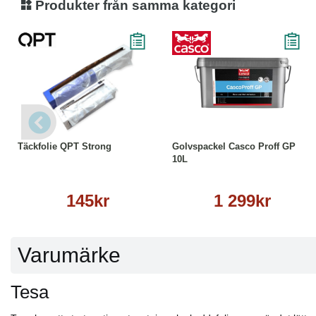
Produkter från samma kategori
Läs mer
Köp
Läs mer
Täckfolie QPT Strong
Golvspackel Casco Proff GP
10L
145kr
1 299kr
Varumärke
Tesa