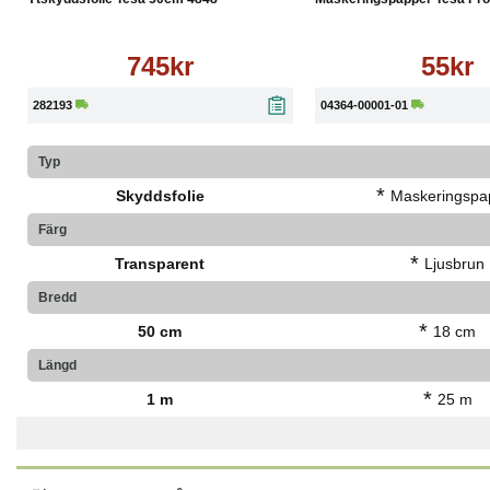
745kr
55kr
282193
04364-00001-01
Typ
*
Skyddsfolie
Maskeringspa
Färg
*
Transparent
Ljusbrun
Bredd
*
50 cm
18 cm
Längd
*
1 m
25 m