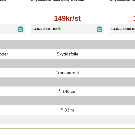
149kr/st
04365-00001-00
04365-00000-0
pper
Skyddsfolie
Transparent
*
140 cm
*
33 m