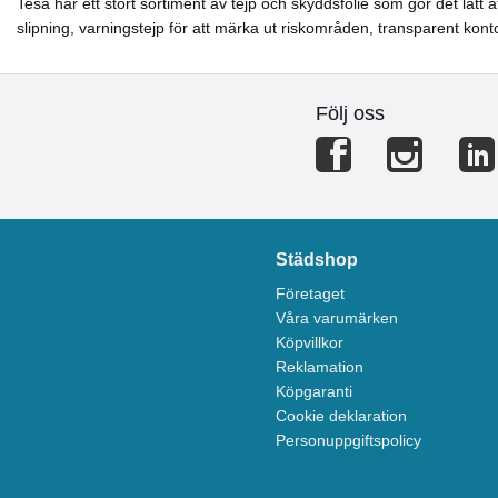
Tesa har ett stort sortiment av tejp och skyddsfolie som gör det lät
slipning, varningstejp för att märka ut riskområden, transparent kont
Följ oss
Städshop
Företaget
Våra varumärken
Köpvillkor
Reklamation
Köpgaranti
Cookie deklaration
Personuppgiftspolicy