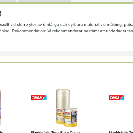
8
llt vid större ytor av ömtåliga och dyrbara material vid målning, puts
ändning. Rekommendation: Vi rekommenderar bestämt att underlaget te
Läs mer
Läs mer
e...
Skyddsfolie Tesa Easy Cover...
Skyddsfolie Te