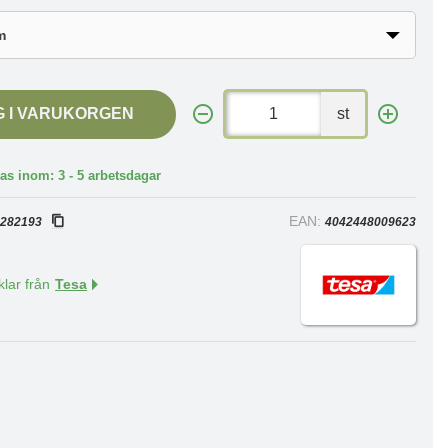
G I VARUKORGEN
st
as inom: 3 - 5 arbetsdagar
:
EAN:
282193
4042448009623
klar från
Tesa