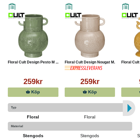
Floral Cult Design Pesto M ...
Floral Cult Design Nougat M...
Floral Cult
259kr
259kr
Köp
Köp
Typ
Floral
Floral
Material
Stengods
Stengods
S