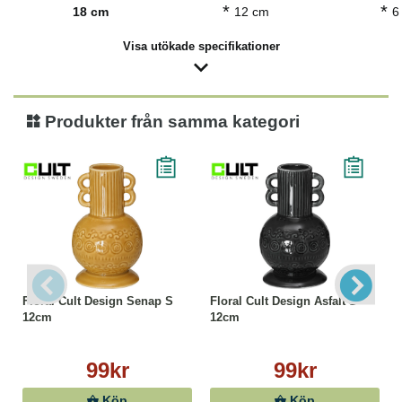
*
*
18 cm
12 cm
6
Visa utökade specifikationer
Produkter från samma kategori
Floral Cult Design Senap S
Floral Cult Design Asfalt S
12cm
12cm
99kr
99kr
Köp
Köp