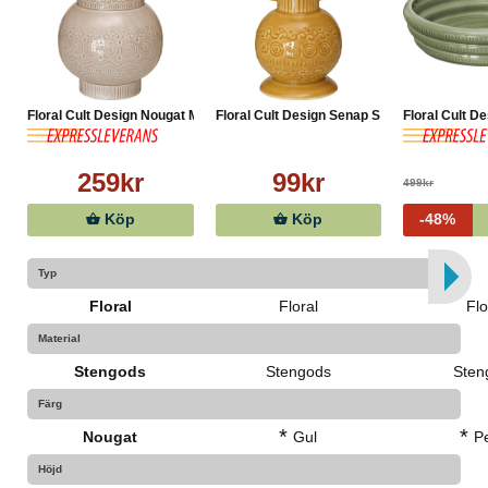
Floral Cult Design Nougat M...
Floral Cult Design Senap S ...
Floral Cult De
259kr
99kr
499kr
Köp
Köp
-48%
Typ
Floral
Floral
Flo
Material
Stengods
Stengods
Sten
Färg
*
*
Nougat
Gul
P
Höjd