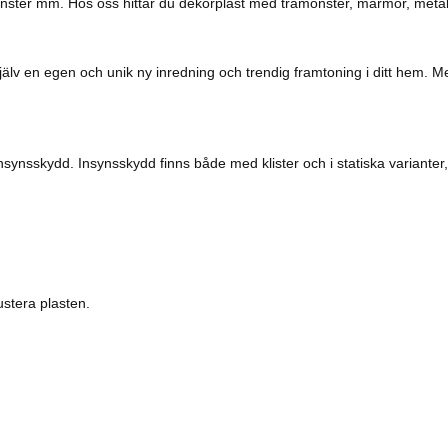
 fönster mm. Hos oss hittar du dekorplast med trämönster, marmor, metal
 själv en egen och unik ny inredning och trendig framtoning i ditt hem. 
nsynsskydd. Insynsskydd finns både med klister och i statiska varianter, s
ustera plasten.