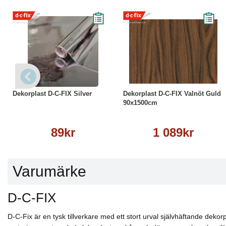
Läs mer
Köp
Läs mer
Dekorplast D-C-FIX Silver
Dekorplast D-C-FIX Valnöt Guld
90x1500cm
89kr
1 089kr
Varumärke
D-C-FIX
D-C-Fix är en tysk tillverkare med ett stort urval självhäftande dekorp