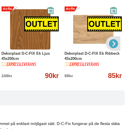
-17%
Köp
Läs mer
-14%
Köp
Läs mer
Dekorplast D-C-FIX Ek Ljus
Dekorplast D-C-FIX Ek Ribbeck
45x200cm
45x200cm
90kr
85kr
109kr
99kr
hemmet på enklast möjligast sätt. D-C-Fix fungerar på de flesta släta