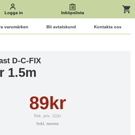
Logga in
Inköpslista
ra varumärken
Bli avtalskund
Kontakta oss
ast D-C-FIX
er 1.5m
89kr
Rek. pris:
111kr
Inkl. moms