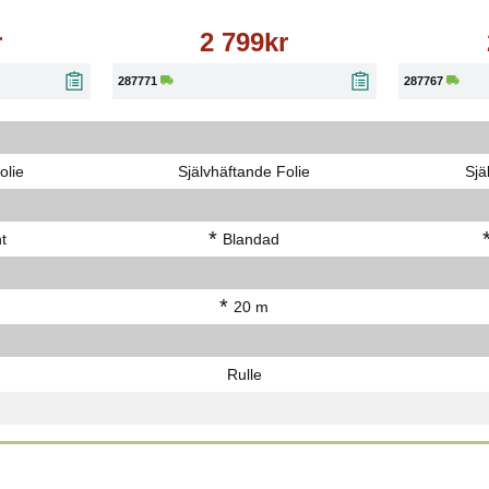
r
2 799kr
287771
287767
olie
Självhäftande Folie
Sjä
*
t
Blandad
*
20 m
Rulle