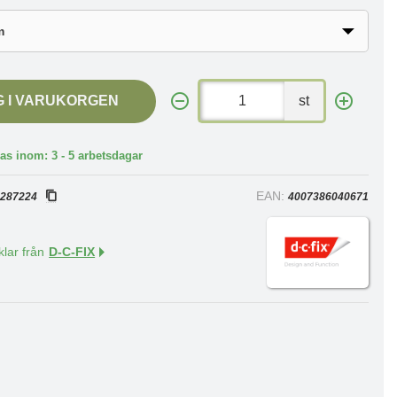
G I VARUKORGEN
st
as inom: 3 - 5 arbetsdagar
:
EAN:
287224
4007386040671
klar från
D-C-FIX