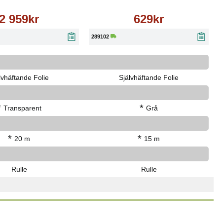
2 959kr
629kr
289102
lvhäftande Folie
Självhäftande Folie
*
*
Transparent
Grå
*
*
20 m
15 m
Rulle
Rulle