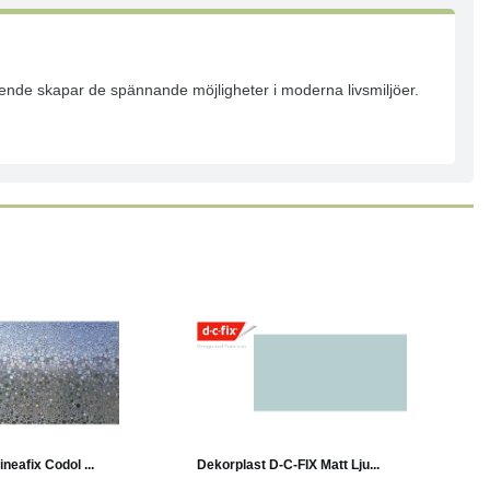
seende skapar de spännande möjligheter i moderna livsmiljöer.
Läs mer
Köp
Läs mer
neafix Codol ...
Dekorplast D-C-FIX Matt Lju...