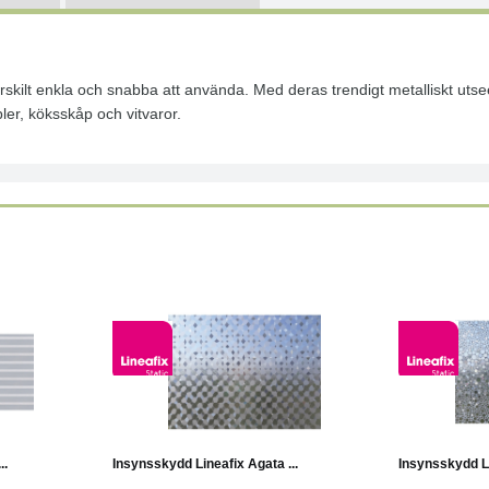
 särskilt enkla och snabba att använda. Med deras trendigt metalliskt ut
bler, köksskåp och vitvaror.
Läs mer
Köp
Läs mer
Köp
..
Insynsskydd Lineafix Agata ...
Insynsskydd Li