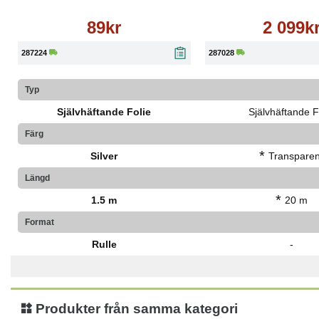
89kr
2 099k
287224
287028
Typ
Självhäftande Folie
Självhäftande F
Färg
*
Silver
Transparen
Längd
*
1.5 m
20 m
Format
Rulle
-
Produkter från samma kategori