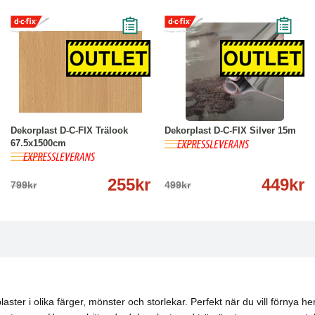
-68%
Köp
Läs mer
-10%
Köp
Läs mer
Dekorplast D-C-FIX Trälook
Dekorplast D-C-FIX Silver 15m
67.5x1500cm
255kr
449kr
799kr
499kr
laster i olika färger, mönster och storlekar. Perfekt när du vill förnya 