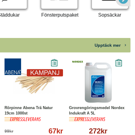
täddukar
Fönsterputspaket
Sopsäckar
Upptäck mer
-32%
Köp
Läs mer
Köp
Läs mer
Rörpinne Abena Trä Natur
Grovrengöringsmedel Nordex
19cm 1000st
Indukraft A 5L
67kr
272kr
99kr