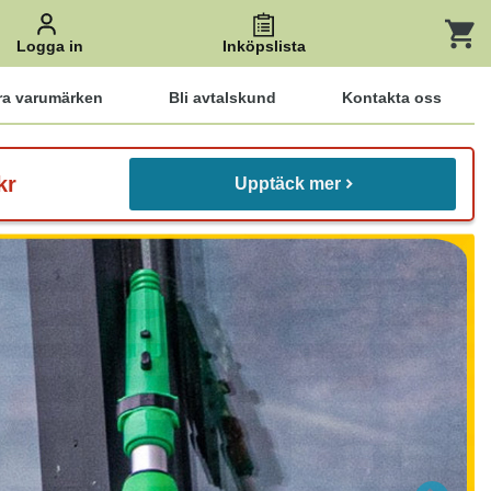
Logga in
Inköpslista
ra varumärken
Bli avtalskund
Kontakta oss
kr
Upptäck mer