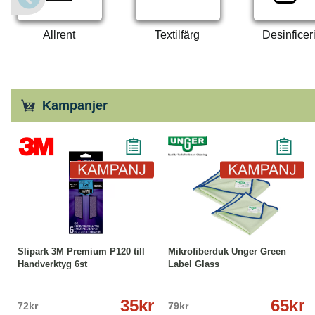
Allrent
Textilfärg
Desinficer
Kampanjer
-51%
Köp
Läs mer
-18%
Läs mer
Slipark 3M Premium P120 till
Mikrofiberduk Unger Green
Handverktyg 6st
Label Glass
35kr
65kr
72kr
79kr