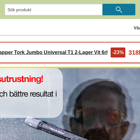
Vå
318
apper Tork Jumbo Universal T1 2-Lager Vit 6rl
-23%