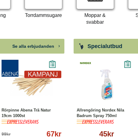
ing
Torrdammsugare
Moppar &
S
svabbar
Specialutbud
Se alla erbjudanden
-32%
Köp
Läs mer
Köp
Läs mer
Rörpinne Abena Trä Natur
Allrengöring Nordex Nila
19cm 1000st
Badrum Spray 750ml
67kr
45kr
99kr