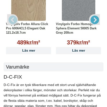
Vinylgolv Forbo Allura Click
Vinylgolv Forbo Homogen
Pro 60064CL5 Elegant Oak
Sphera Element 50005 Dark
121.2x18.7cm
Grey 200cm
489kr/m²
379kr/m²
Läs mer
Läs mer
Varumärke
D-C-FIX
D-C-Fix är en tysk tillverkare med ett stort urval självhäftande
dekorplaster i olika färger, mönster och storlekar. Perfekt när du
vill förnya hemmet på enklast möjligast sätt. D-C-Fix fungerar på
de flesta släta materia som, t.ex. kakel, bordsytor, skåp och
dörrar, speglar, glas, fönster mm. Hos oss hittar du dekorplast