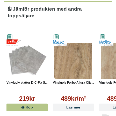
Jämför produkten med andra
toppsäljare
Vinylgolv plattor D-C-Fix S...
Vinylgolv Forbo Allura Clic...
Vinylgolv Fo
219kr
489kr/m²
48
Köp
Läs mer
L