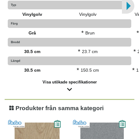
Typ
Vinylgolv
Vinylgolv
Vi
Färg
*
Grå
Brun
Bredd
*
*
30.5 cm
23.7 cm
Längd
*
*
30.5 cm
150.5 cm
1
Visa utökade specifikationer
Produkter från samma kategori