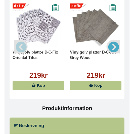
Vinylgolv plattor D-C-Fix
Vinylgolv plattor D-C-FIX
Vin
Oriental Tiles
Grey Wood
Gre
219kr
219kr
339
Köp
Köp
Produktinformation
Beskrivning