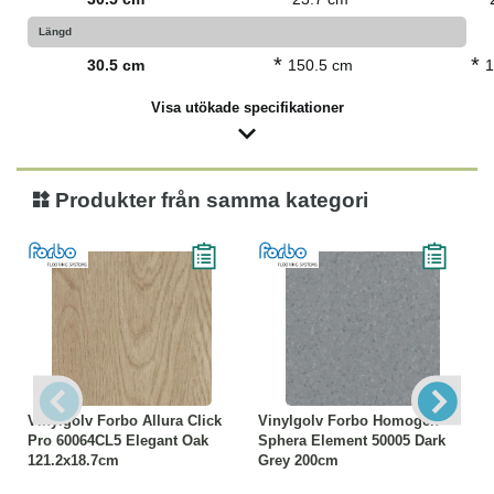
Längd
*
*
30.5 cm
150.5 cm
1
Visa utökade specifikationer
Produkter från samma kategori
Vinylgolv Forbo Allura Click
Vinylgolv Forbo Homogen
Pro 60064CL5 Elegant Oak
Sphera Element 50005 Dark
121.2x18.7cm
Grey 200cm