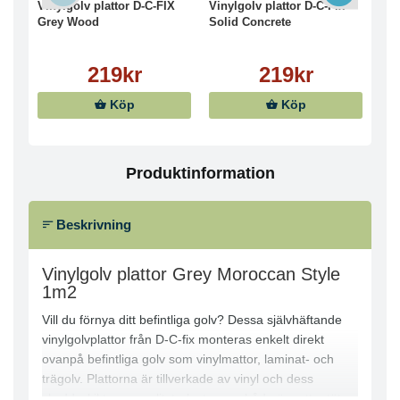
Vinylgolv plattor D-C-FIX
Vinylgolv plattor D-C-Fix
Vin
Grey Wood
Solid Concrete
Ori
219kr
219kr
Köp
Köp
Produktinformation
Beskrivning
Vinylgolv plattor Grey Moroccan Style
1m2
Vill du förnya ditt befintliga golv? Dessa självhäftande
vinylgolvplattor från D-C-fix monteras enkelt direkt
ovanpå befintliga golv som vinylmattor, laminat- och
trägolv. Plattorna är tillverkade av vinyl och dess
skyddsskikt ger en slitstark yta som både är vattentät