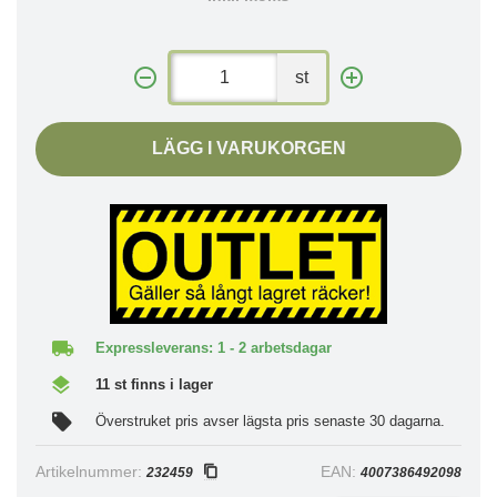
st
LÄGG I VARUKORGEN
Expressleverans: 1 - 2 arbetsdagar
11 st finns i lager
Överstruket pris avser lägsta pris senaste 30 dagarna.
Artikelnummer:
EAN:
232459
4007386492098