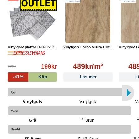
Vinylgolv plattor D-C-Fix G...
Vinylgolv Forbo Allura Clic...
Vinylgolv Fo
489kr/m²
48
199kr
339kr
-41%
Köp
Läs mer
L
Typ
Vinylgolv
Vinylgolv
Vi
Färg
*
Grå
Brun
Bredd
*
*
30.5 cm
23.7 cm