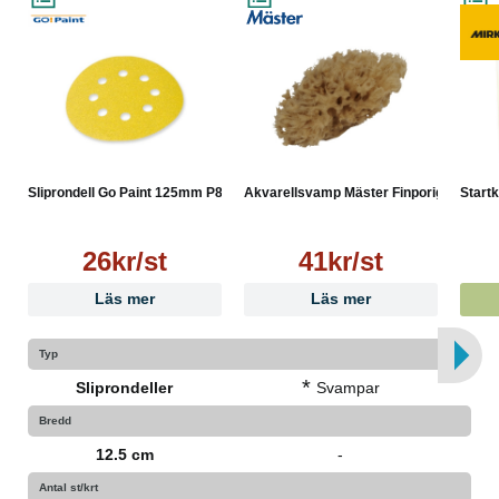
Sliprondell Go Paint 125mm P80
Akvarellsvamp Mäster Finporig
Start
26kr/st
41kr/st
Läs mer
Läs mer
Typ
*
Sliprondeller
Svampar
Bredd
12.5 cm
-
Antal st/krt