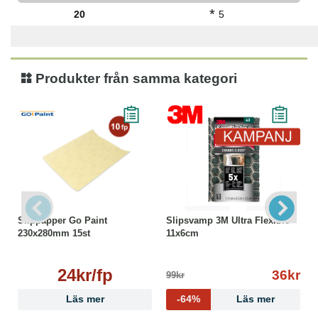
*
20
5
Produkter från samma kategori
Slippapper Go Paint
Slipsvamp 3M Ultra Flexible
230x280mm 15st
11x6cm
24kr/fp
36kr
99kr
Läs mer
-64%
Läs mer