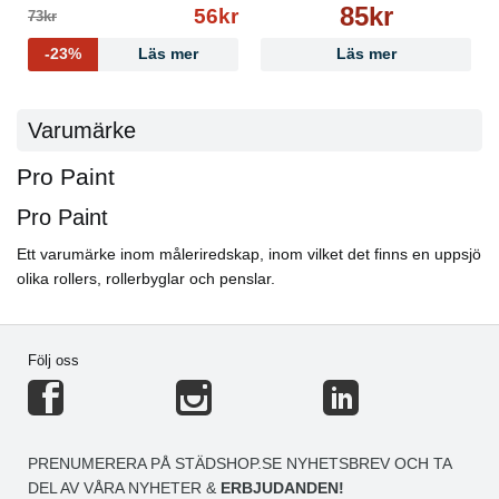
85kr
56kr
73kr
-23%
Läs mer
Läs mer
Varumärke
Pro Paint
Pro Paint
Ett varumärke inom måleriredskap, inom vilket det finns en uppsjö
olika rollers, rollerbyglar och penslar.
Följ oss
PRENUMERERA PÅ STÄDSHOP.SE NYHETSBREV OCH TA
DEL AV VÅRA NYHETER &
ERBJUDANDEN!