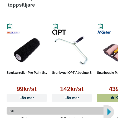
toppsäljare
Strukturroller Pro Paint St...
Grenbygel QPT Absolute Stål...
Sparboggie M
99kr/st
142kr/st
43
Läs mer
Läs mer
K
Typ