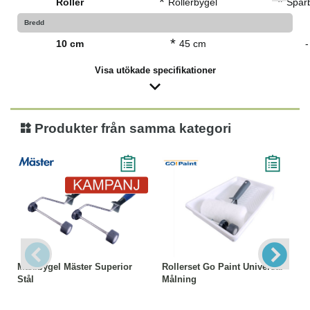
*
*
Roller
Rollerbygel
Spar
Bredd
*
10 cm
45 cm
-
Visa utökade specifikationer
Produkter från samma kategori
Maxibygel Mäster Superior
Rollerset Go Paint Universal
Stål
Målning