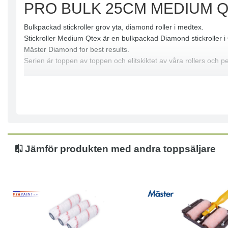
PRO BULK 25CM MEDIUM Q
Bulkpackad stickroller grov yta, diamond roller i medtex.
Stickroller Medium Qtex är en bulkpackad Diamond stickroller 
Mäster Diamond for best results.
Serien är toppen av toppen och elitskiktet av våra rollers och p
Jämför produkten med andra toppsäljare