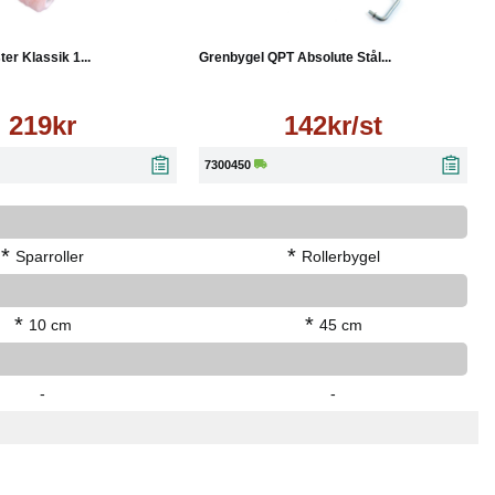
Läs mer
Läs mer
er Klassik 1...
Grenbygel QPT Absolute Stål...
219kr
142kr/st
7300450
*
*
Sparroller
Rollerbygel
*
*
10 cm
45 cm
-
-