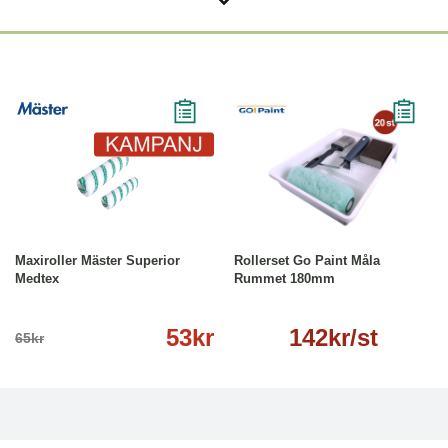
-18%
Läs mer
Läs mer
Maxiroller Mäster Superior
Rollerset Go Paint Måla
Medtex
Rummet 180mm
53kr
142kr/st
65kr