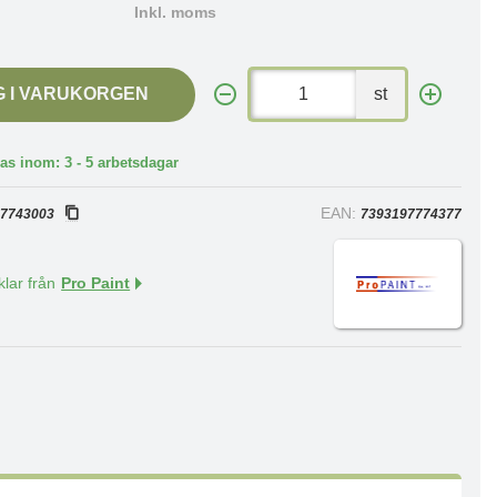
Inkl. moms
G I VARUKORGEN
st
as inom: 3 - 5 arbetsdagar
:
EAN:
7743003
7393197774377
klar från
Pro Paint