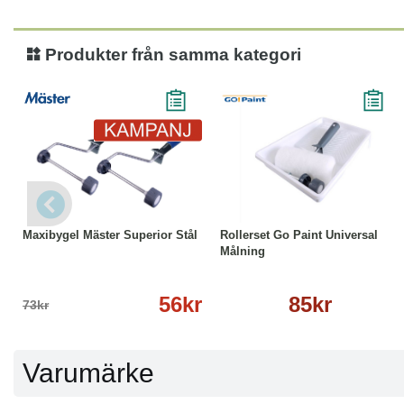
Produkter från samma kategori
-23%
Läs mer
Läs mer
Maxibygel Mäster Superior Stål
Rollerset Go Paint Universal
Målning
56kr
85kr
73kr
Varumärke