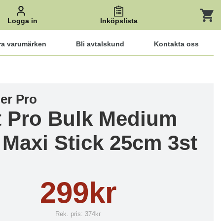
Logga in
Inköpslista
ra varumärken
Bli avtalskund
Kontakta oss
ler Pro
t Pro Bulk Medium
 Maxi Stick 25cm 3st
299kr
Rek. pris:
374kr