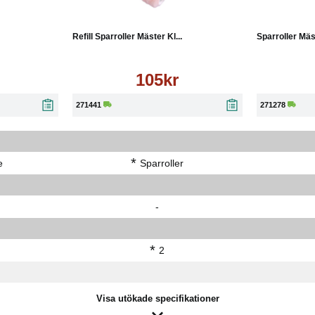
Läs mer
Köp
Läs mer
Köp
Refill Sparroller Mäster Kl...
Sparroller Mäst
105kr
271441
271278
*
e
Sparroller
-
*
2
Visa utökade specifikationer