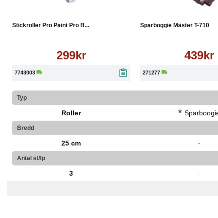
Köp
Läs mer
Köp
Stickroller Pro Paint Pro B...
Sparboggie Mäster T-710
299kr
439kr
7743003
271277
Typ
*
Roller
Sparboogi
Bredd
25 cm
-
Antal st/fp
3
-