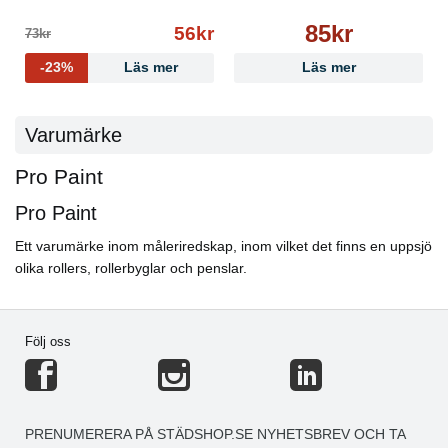
85kr
56kr
73kr
-23%
Läs mer
Läs mer
Varumärke
Pro Paint
Pro Paint
Ett varumärke inom måleriredskap, inom vilket det finns en uppsjö
olika rollers, rollerbyglar och penslar.
Följ oss
PRENUMERERA PÅ STÄDSHOP.SE NYHETSBREV OCH TA