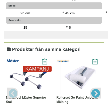
Bredd
*
*
25 cm
45 cm
Antal st/krt
*
15
5
Produkter från samma kategori
Maxibygel Mäster Superior
Rollerset Go Paint Universal
Stål
Målning