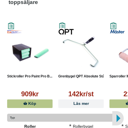
toppsäljare
Stickroller Pro Paint Pro B...
Grenbygel QPT Absolute Stål...
Sparroller 
909kr
142kr/st
2
Köp
Läs mer
Typ
*
*
Roller
Rollerbygel
S