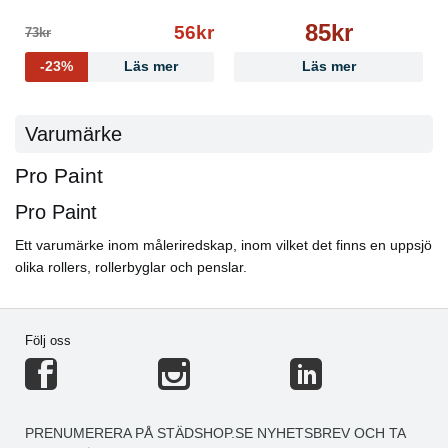
85kr
56kr
73kr
-23%
Läs mer
Läs mer
Varumärke
Pro Paint
Pro Paint
Ett varumärke inom måleriredskap, inom vilket det finns en uppsjö
olika rollers, rollerbyglar och penslar.
Följ oss
PRENUMERERA PÅ STÄDSHOP.SE NYHETSBREV OCH TA