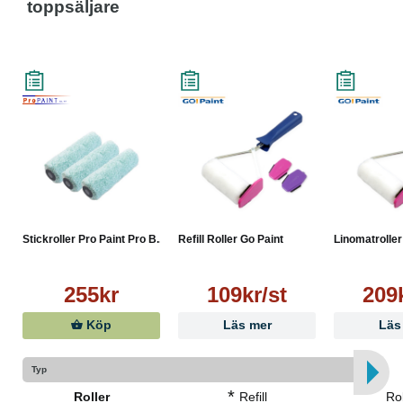
toppsäljare
Stickroller Pro Paint Pro B...
Refill Roller Go Paint
Linomatroller
255kr
109kr/st
209k
Köp
Läs mer
Läs
Typ
*
Roller
Refill
Rol