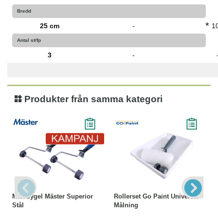
Bredd
*
25 cm
-
1
Antal st/fp
3
-
Produkter från samma kategori
Maxibygel Mäster Superior
Rollerset Go Paint Universal
Stål
Målning