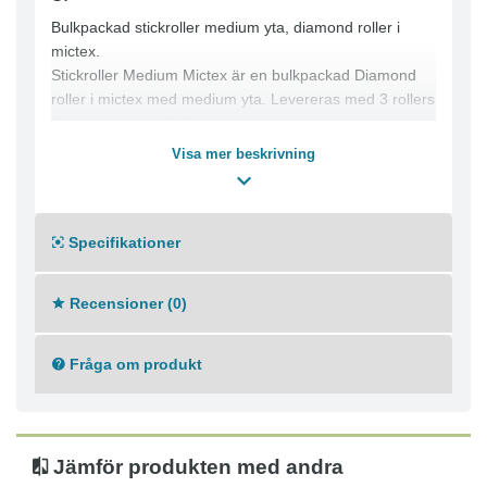
Bulkpackad stickroller medium yta, diamond roller i
mictex.
Stickroller Medium Mictex är en bulkpackad Diamond
roller i mictex med medium yta. Levereras med 3 rollers
i gemensamt emballage.
Mäster Diamond for best results.
Visa mer beskrivning
Serien är toppen av toppen och elitskiktet av våra
rollers och penslar. Nya generationen Mäster rollers
slår det mesta!
Specifikationer
Recensioner (0)
Fråga om produkt
Jämför produkten med andra