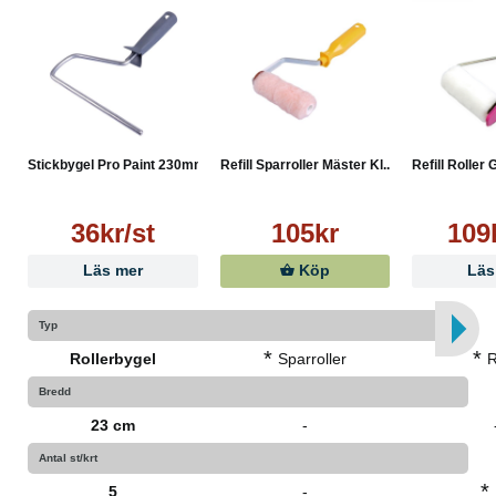
Stickbygel Pro Paint 230mm
Refill Sparroller Mäster Kl...
Refill Roller 
36kr/st
105kr
109
Läs mer
Köp
Läs
Typ
*
*
Rollerbygel
Sparroller
R
Bredd
23 cm
-
Antal st/krt
*
5
-