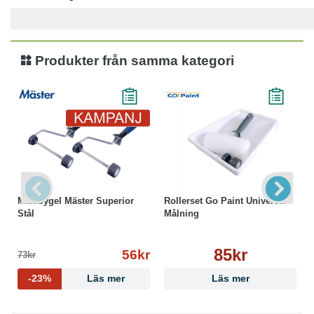
Produkter från samma kategori
Maxibygel Mäster Superior
Rollerset Go Paint Universal
Stål
Målning
85kr
56kr
73kr
-23%
Läs mer
Läs mer