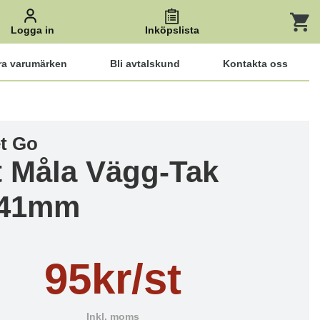
Logga in
Inköpslista
ra varumärken
Bli avtalskund
Kontakta oss
et Go
t Måla Vägg-Tak
x41mm
95kr/st
Inkl. moms