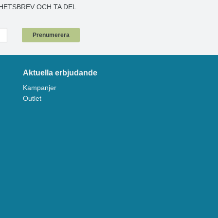
HETSBREV OCH TA DEL
!
Prenumerera
Aktuella erbjudande
Kampanjer
Outlet