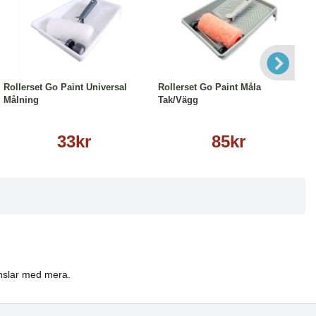
Läs mer
Läs mer
Rollerset Go Paint Universal
Rollerset Go Paint Måla
Målning
Tak/Vägg
33kr
85kr
penslar med mera.