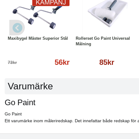
-23%
Läs mer
Läs mer
Maxibygel Mäster Superior Stål
Rollerset Go Paint Universal
Målning
56kr
85kr
73kr
Varumärke
Go Paint
Go Paint
Ett varumärke inom måleriredskap. Det innefattar både redskap för 