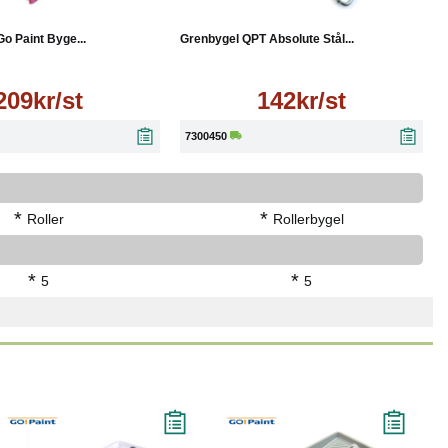
Läs mer
Läs mer
Go Paint Byge...
Grenbygel QPT Absolute Stål...
209kr/st
142kr/st
7300450
*
*
Roller
Rollerbygel
*
*
5
5