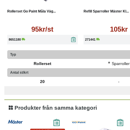
Läs mer
Köp
Rollerset Go Paint Måla Väg...
Refill Sparroller Mäster Kl...
95kr/st
105kr
8651180
271441
Typ
*
Rollerset
Sparroller
Antal st/krt
20
-
Produkter från samma kategori