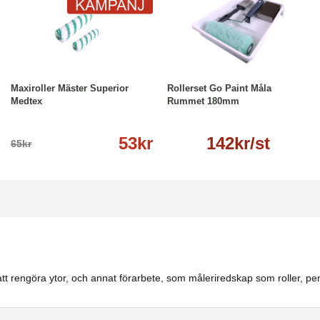
-18%
Läs mer
Läs mer
Maxiroller Mäster Superior
Rollerset Go Paint Måla
Medtex
Rummet 180mm
53kr
142kr/st
65kr
att rengöra ytor, och annat förarbete, som måleriredskap som roller, 