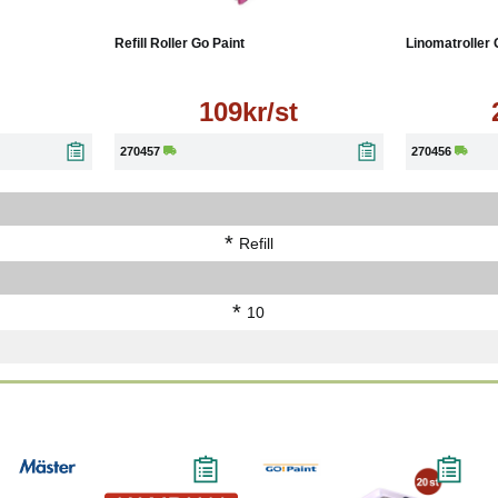
Läs mer
Läs mer
Refill Roller Go Paint
Linomatroller 
109kr/st
270457
270456
*
Refill
*
10