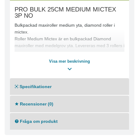
PRO BULK 25CM MEDIUM MICTEX
3P NO
Bulkpackad maxiroller medium yta, diamond roller i
mictex.
Roller Medium Mictex är en bulkpackad Diamond
maxiroller med medelgrov yta. Levereras med 3 rollers i
gemensamt emballage.
Mäster Diamond for best results.
Visa mer beskrivning
Serien är toppen av toppen och elitskiktet av våra
rollers och penslar. Nya generationen Mäster rollers
slår det mesta!
Specifikationer
Recensioner (0)
Fråga om produkt