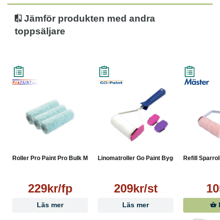
Jämför produkten med andra
toppsäljare
Roller Pro Paint Pro Bulk M...
Linomatroller Go Paint Byge...
Refill Sparrol
229kr/fp
209kr/st
10
Läs mer
Läs mer