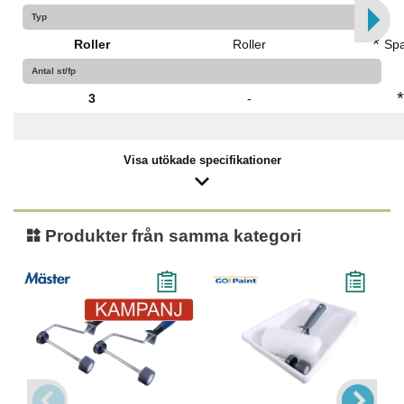
Typ
*
Roller
Roller
Spa
Antal st/fp
*
3
-
Visa utökade specifikationer
Produkter från samma kategori