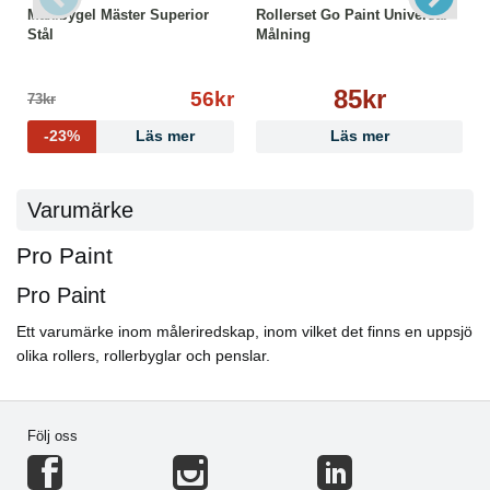
Maxibygel Mäster Superior
Rollerset Go Paint Universal
Stål
Målning
85kr
56kr
73kr
-23%
Läs mer
Läs mer
Varumärke
Pro Paint
Pro Paint
Ett varumärke inom måleriredskap, inom vilket det finns en uppsjö
olika rollers, rollerbyglar och penslar.
Följ oss