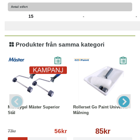
Antal st/krt
15
-
-
Produkter från samma kategori
Maxibygel Mäster Superior
Rollerset Go Paint Universal
Stål
Målning
85kr
56kr
73kr