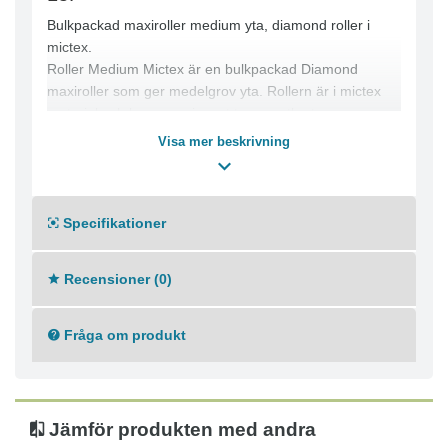
Bulkpackad maxiroller medium yta, diamond roller i
mictex.
Roller Medium Mictex är en bulkpackad Diamond
maxiroller som ger medelgrov yta. Rollern är i mictex
material och levereras i svart transportkartong som
även tjänar som förvaring. Bra och miljövänligt.
Visa mer beskrivning
Mäster Diamond for best results.
Serien är toppen av toppen och elitskiktet av våra
rollers och penslar. Nya generationen Mäster rollers
Specifikationer
slår det mesta!
Recensioner (0)
Fråga om produkt
Jämför produkten med andra