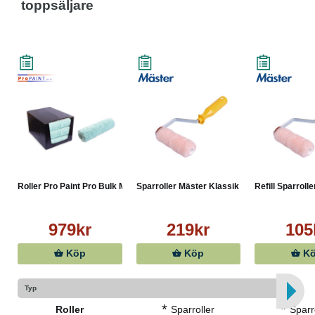
toppsäljare
Roller Pro Paint Pro Bulk M...
Sparroller Mäster Klassik 1...
Refill Sparrolle
979kr
219kr
105
Köp
Köp
K
Typ
*
*
Roller
Sparroller
Sparr