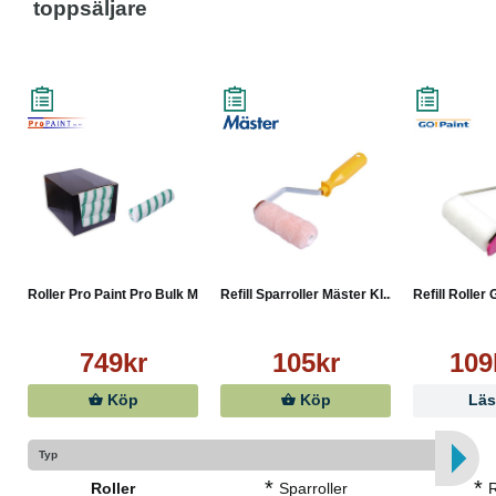
toppsäljare
Roller Pro Paint Pro Bulk M...
Refill Sparroller Mäster Kl...
Refill Roller 
749kr
105kr
109
Köp
Köp
Läs
Typ
*
*
Roller
Sparroller
R