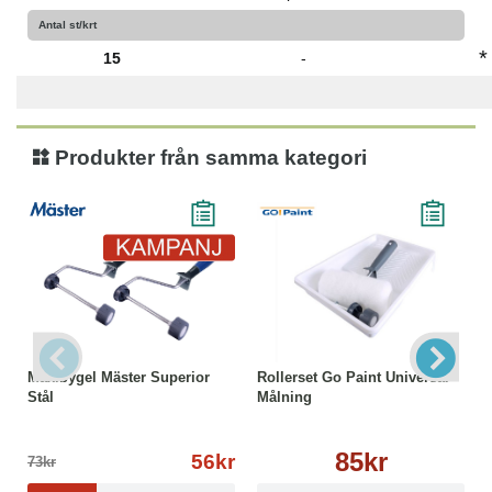
Antal st/krt
*
15
-
Produkter från samma kategori
Maxibygel Mäster Superior
Rollerset Go Paint Universal
Stål
Målning
85kr
56kr
73kr