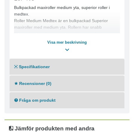
Bulkpackad maxiroller medium yta, superior roller i
medtex.
Roller Medium Medtex är en bulkpackad Superior
maxiroller med medium yta. Rollern har snabb
färgupptagning. Levereras i svart transportkartong som
även tjänar som förvaring. Bra och miljövänligt.
Visa mer beskrivning
Mäster Superior for better results.
Rollers med proffskvalitet och hög prestanda. Nya
generationen Mäster rollers slår det mesta!
Specifikationer
Recensioner (0)
Fråga om produkt
Jämför produkten med andra