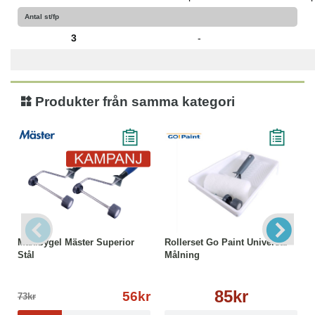
Antal st/fp
3
-
Produkter från samma kategori
Maxibygel Mäster Superior
Rollerset Go Paint Universal
Stål
Målning
85kr
56kr
73kr