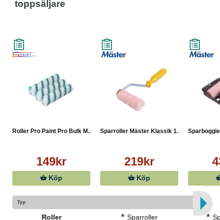
toppsäljare
Roller Pro Paint Pro Bulk M...
Sparroller Mäster Klassik 1...
Sparboggie
149kr
219kr
4
Köp
Köp
Typ
*
*
Roller
Sparroller
Sp