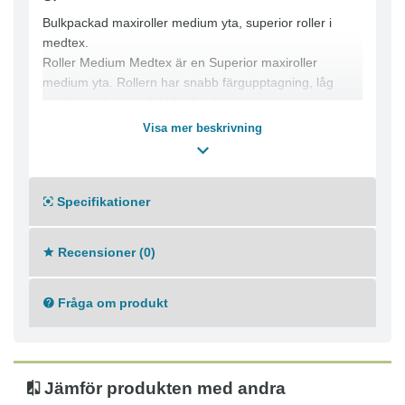
Bulkpackad maxiroller medium yta, superior roller i
medtex.
Roller Medium Medtex är en Superior maxiroller
medium yta. Rollern har snabb färgupptagning, låg
struktur och är perfekt för fondvägg.
Mäster Superior for better results.
Visa mer beskrivning
Rollers med proffskvalitet och hög prestanda. Nya
generationen Mäster rollers slår det mesta!
Specifikationer
Recensioner (0)
Fråga om produkt
Jämför produkten med andra