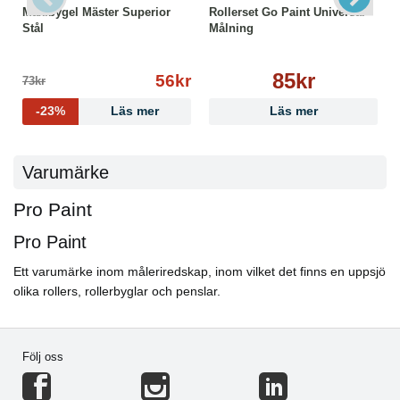
Maxibygel Mäster Superior
Rollerset Go Paint Universal
Stål
Målning
85kr
56kr
73kr
-23%
Läs mer
Läs mer
Varumärke
Pro Paint
Pro Paint
Ett varumärke inom måleriredskap, inom vilket det finns en uppsjö
olika rollers, rollerbyglar och penslar.
Följ oss