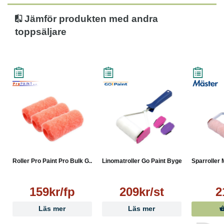
Jämför produkten med andra
toppsäljare
Roller Pro Paint Pro Bulk G...
Linomatroller Go Paint Byge...
Sparroller 
159kr/fp
209kr/st
2
Läs mer
Läs mer