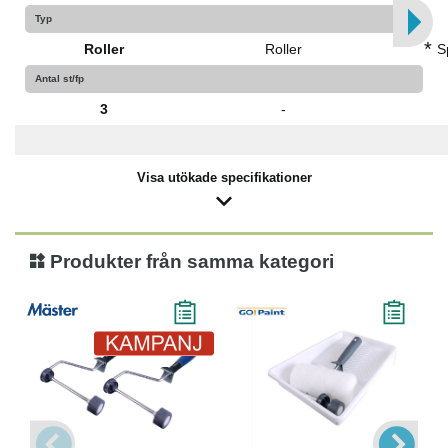
Typ
*
Roller
Roller
S
Antal st/fp
3
-
Visa utökade specifikationer
Produkter från samma kategori