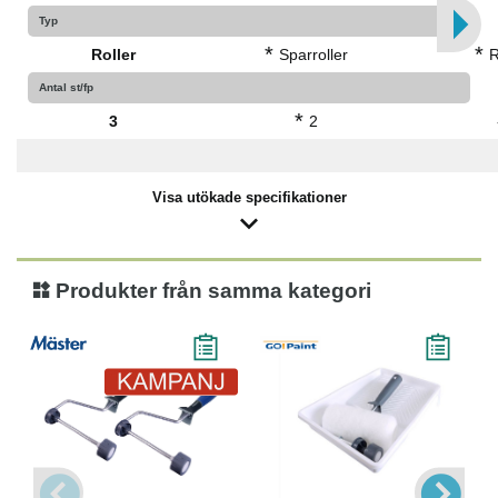
Typ
*
*
Roller
Sparroller
R
Antal st/fp
*
3
2
Visa utökade specifikationer
Produkter från samma kategori