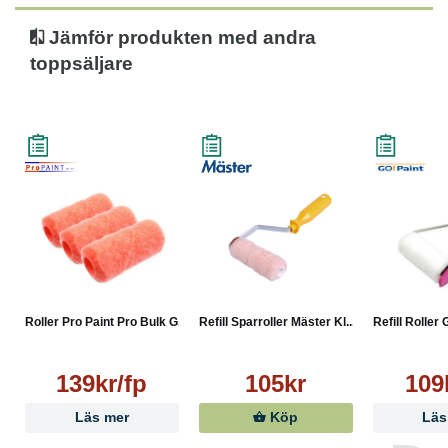
Jämför produkten med andra
toppsäljare
Roller Pro Paint Pro Bulk G...
Refill Sparroller Mäster Kl...
Refill Roller 
139kr/fp
105kr
109
Läs mer
Köp
Läs