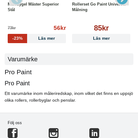
Maxibygel Mäster Superior
Rollerset Go Paint Universal
Stål
Målning
85kr
56kr
73kr
-23%
Läs mer
Läs mer
Varumärke
Pro Paint
Pro Paint
Ett varumärke inom måleriredskap, inom vilket det finns en uppsjö
olika rollers, rollerbyglar och penslar.
Följ oss